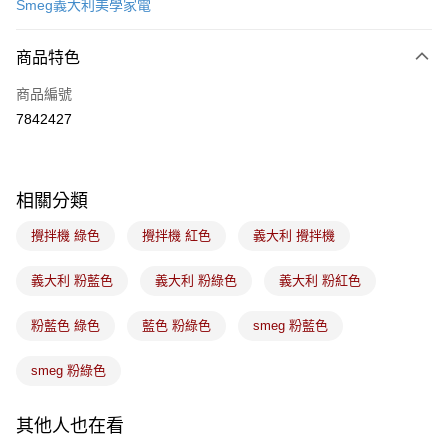
Smeg義大利美學家電
LINE Pay
商品特色
Apple Pay
商品編號
悠遊付
7842427
Google Pay
全盈+PAY
相關分類
ATM付款
攪拌機 綠色
攪拌機 紅色
義大利 攪拌機
運送方式
義大利 粉藍色
義大利 粉綠色
義大利 粉紅色
常溫宅配-(限重20kg以下)
每筆NT$100，滿NT$1,500(含以上)免運費
粉藍色 綠色
藍色 粉綠色
smeg 粉藍色
付款後門市自取
smeg 粉綠色
免運費
其他人也在看