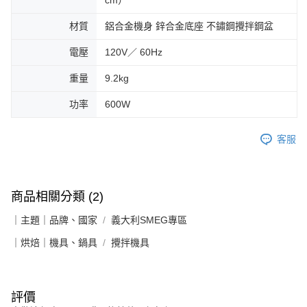
cm）
材質
鋁合金機身 鋅合金底座 不鏽鋼攪拌鋼盆
電壓
120V／ 60Hz
重量
9.2kg
功率
600W
客服
商品相關分類 (2)
｜主題｜品牌、國家
義大利SMEG專區
｜烘焙｜機具、鍋具
攪拌機具
評價