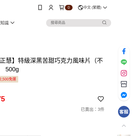
0
中文 (繁體)
小知識
C 正慧】特級深黑苦甜巧克力風味片（不
 500g
2,500免運
75
已賣出：3件