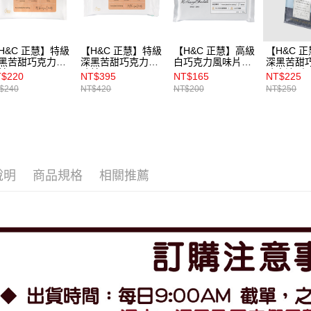
H&C 正慧】特級
【H&C 正慧】特級
【H&C 正慧】高級
【H&C 
黑苦甜巧克力風
深黑苦甜巧克力風
白巧克力風味片
深黑苦甜
片 500g
味片 1kg
500g
味
$220
NT$395
NT$165
NT$225
$240
NT$420
NT$200
NT$250
說明
商品規格
相關推薦