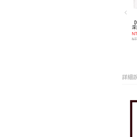
【
深
味
NT
NT
詳細