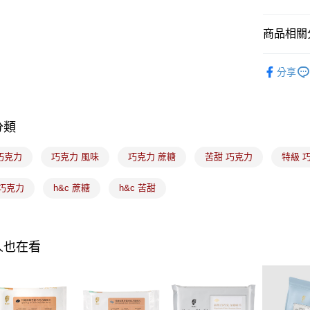
商品相關分
運送方式
｜烘焙｜
冷藏7-11
分享
每筆NT$2
黑貓冷藏宅配
每筆NT$2
分類
冷藏付款
 巧克力
巧克力 風味
巧克力 蔗糖
苦甜 巧克力
特級 
免運費
 巧克力
h&c 蔗糖
h&c 苦甜
人也在看