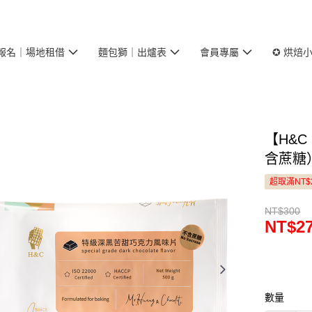
報名｜場地租借
麵包獅｜出爐表
會員專屬
✪ 烘焙
【H&
含蔗糖）
超取滿NT$
NT$300
NT$2
數量