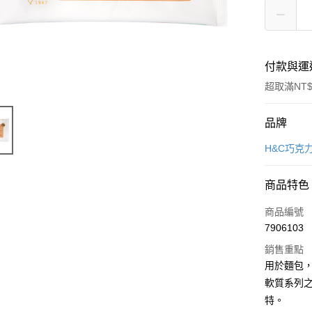
付款與運
超取滿NT$
付款方式
品牌
信用卡一
H&C巧克
LINE Pay
商品特色
Apple Pay
商品編號
悠遊付
7906103
銷售重點
Google Pa
用於麵包
全盈+PAY
軟質系列
特。
ATM付款