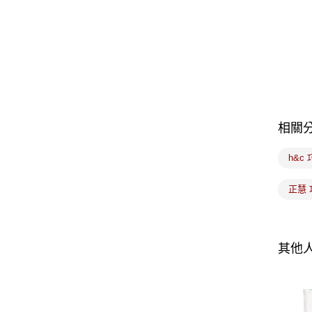
相關
h&c
正慧
其他