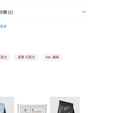
類 (1)
巧克力專區
免調溫巧克力
取貨(5kg以內，尺寸不超過90cm)
客服
00，滿NT$2,500(含以上)免運費
-(限重20kg以下)
00，滿NT$2,500(含以上)免運費
後門市自取
巧克力
深黑 巧克力
h&c 風味