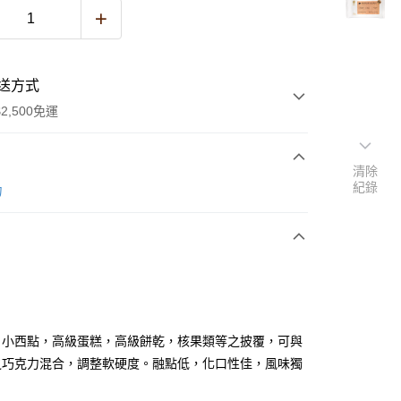
送方式
2,500免運
清除
紀錄
次付款
力
y
，小西點，高級蛋糕，高級餅乾，核果類等之披覆，可與
之巧克力混合，調整軟硬度。融點低，化口性佳，風味獨