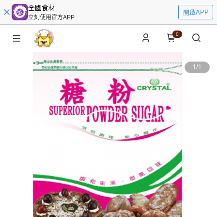
全國食材
開啟APP
立刻使用官方APP
0
1
/
1