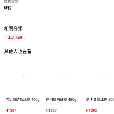
銷售重點
悠遊付
糖粉
Google Pay
全盈+PAY
相關分類
ATM付款
水晶 糖粉
運送方式
其他人也在看
7-11取貨(5kg以內，尺寸不超過90cm)
每筆NT$100，滿NT$1,500(含以上)免運費
常溫宅配-(限重20kg以下)
每筆NT$100，滿NT$1,500(含以上)免運費
付款後門市自取
免運費
信明粗結晶冰糖 400g
信明綿白細糖 450g
信明黃晶冰糖 500
NT$67
NT$67
NT$92