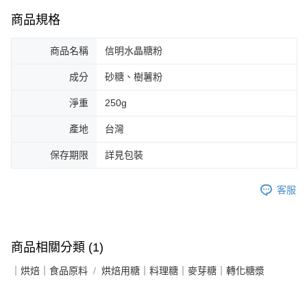
商品規格
商品名稱
信明水晶糖粉
成分
砂糖、樹薯粉
淨重
250g
產地
台灣
保存期限
詳見包裝
客服
商品相關分類 (1)
｜烘焙｜食品原料
烘焙用糖｜料理糖｜麥芽糖｜轉化糖漿