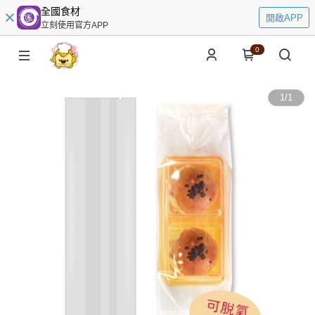
全國食材
開啟APP
立刻使用官方APP
0
1
/
1