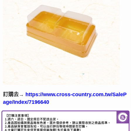
訂購去→
https://www.cross-country.com.tw/SaleP
age/Index/7196640