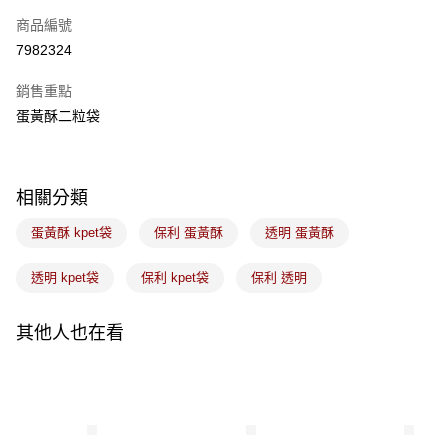
商品編號
悠遊付
7982324
Google Pay
銷售重點
全盈+PAY
蛋黃酥二粒袋
ATM付款
運送方式
相關分類
7-11取貨(5kg以內，尺寸不超過90cm)
蛋黃酥 kpet袋
保利 蛋黃酥
透明 蛋黃酥
每筆NT$100，滿NT$1,500(含以上)免運費
透明 kpet袋
保利 kpet袋
保利 透明
常溫宅配-(限重20kg以下)
每筆NT$100，滿NT$1,500(含以上)免運費
其他人也在看
付款後門市自取
免運費