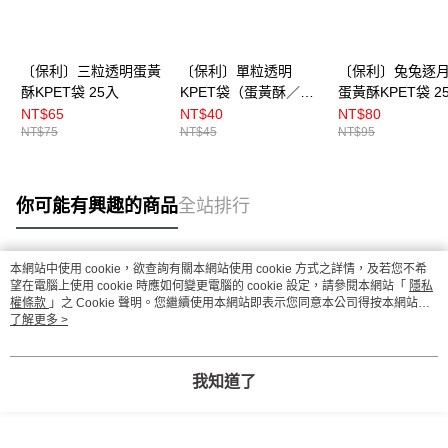
〔保利〕三粒透明蛋黃
〔保利〕單粒透明
〔保利〕兔兔逐
酥KPET袋 25入
KPET袋（蛋黃酥／豆
蛋黃酥KPET袋 2
塔袋） 25入
（BP8911）
NT$65
NT$40
NT$80
NT$75
NT$45
NT$95
你可能有興趣的商品
全站排行
本網站中使用 cookie，欲查詢有關本網站使用 cookie 方式之詳情，及若您不希
熱門標籤
望在電腦上使用 cookie 時應如何變更電腦的 cookie 設定，請參閱本網站「
隱私
權條款
」之 Cookie 聲明。您繼續使用本網站即表示您同意本公司得按本網站使
用條款之 Cookie 聲明使用 cookie。
了解更多 >
我知道了