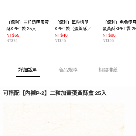
〔保利〕三粒透明蛋黃
〔保利〕單粒透明
〔保利〕兔兔逐
酥KPET袋 25入
KPET袋（蛋黃酥／豆
蛋黃酥KPET袋 2
塔袋） 25入
（BP8911）
NT$65
NT$40
NT$80
NT$75
NT$45
NT$95
詳細說明
商品規格
相關推薦
可搭配【內襯P-2】
二粒加蓋蛋黃酥盒 25入