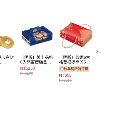
點心盒封
〔明昕〕紳士品格
〔明昕〕珍妮6宮
〔明昕〕粉甜開窗
入
6入開窗蛋糕盒
格雙扣提盒Ｘ5組
奶凍捲盒（附內襯
（附內襯）5組
（MV06）
+吊牌）5入
NT$160
NT$150
中秋早鳥限時特價
NT$180
NT$165
NT$98
NT$115