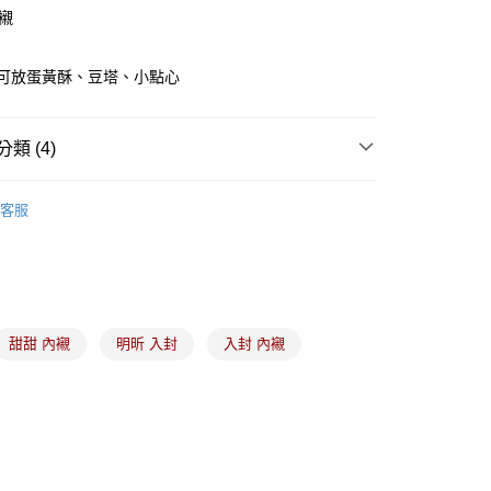
內襯
襯可放蛋黃酥、豆塔、小點心
類 (4)
限重20kg以下)
00，滿NT$1,500(含以上)免運費
禮盒、包材、配件
月餅禮盒｜春節禮盒｜蛋塔盒
客服
食材、器具、包裝
｜中秋｜禮盒包材
市自取
商品
｜本月明星商品｜限時優惠價
商品
｜中秋特惠月｜指定包材限時75折起
甜甜 內襯
明昕 入封
入封 內襯