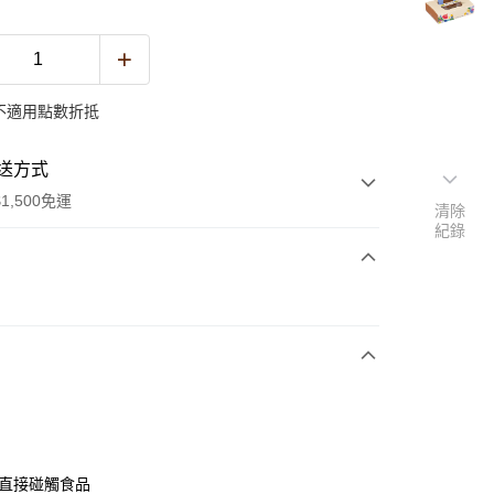
不適用點數折抵
送方式
1,500免運
清除
紀錄
次付款
y
可直接碰觸食品