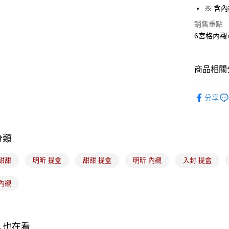
全盈+PAY
※ 含
ATM付款
銷售重點
6宮格內
運送方式
商品相關分
常溫宅配-(
每筆NT$1
｜包裝｜
分享
｜節慶｜
付款後門
免運費
⭐本月主打
分類
⭐本月主打
甜甜
明昕 提盒
甜甜 提盒
明昕 內襯
入封 提盒
內襯
人也在看