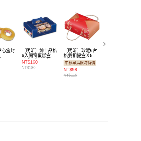
點心盒封
〔明昕〕紳士品格
〔明昕〕珍妮6宮
〔明昕〕粉甜開窗
入
6入開窗蛋糕盒
格雙扣提盒Ｘ5組
奶凍捲盒（附內襯
（附內襯）5組
（MV06）
+吊牌）5入
NT$160
NT$150
中秋早鳥限時特價
NT$180
NT$165
NT$98
NT$115