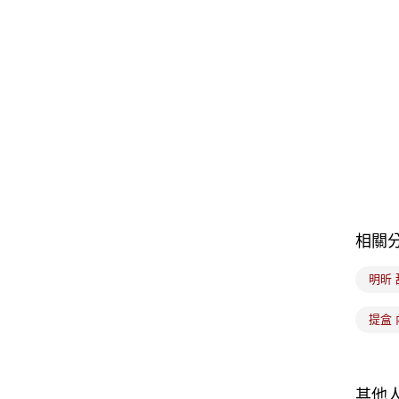
相關
明昕 
提盒 
其他