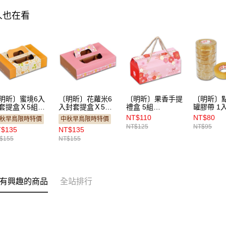
人也在看
明昕〕蜜境6入
〔明昕〕花蘿米6
〔明昕〕果香手提
〔明昕〕
套提盒Ｘ5組
入封套提盒Ｘ5組
禮盒 5組
罐膠帶 1
MW10）
（MW09）
（JW01）
NT$110
NT$80
秋早鳥限時特價
中秋早鳥限時特價
NT$125
NT$95
$135
NT$135
$155
NT$155
有興趣的商品
全站排行