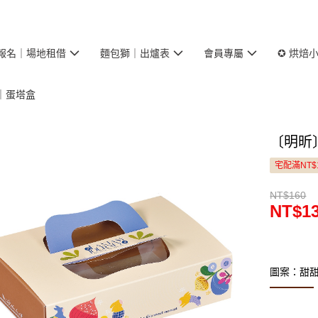
報名｜場地租借
麵包獅｜出爐表
會員專屬
✪ 烘焙
｜蛋塔盒
〔明昕
宅配滿NT$
NT$160
NT$1
圖案：甜