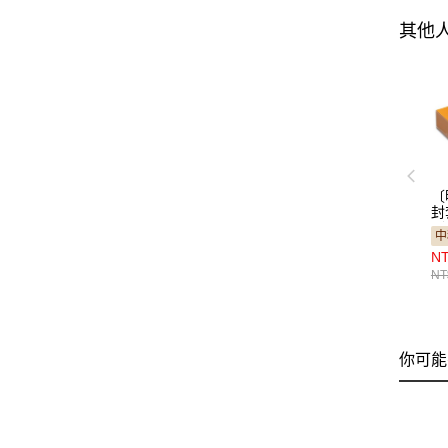
其他
〔
封
（
中
NT
NT
你可能