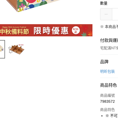
數量
※ 本商品
付款與運
宅配滿NT$
付款方式
品牌
信用卡一
明昕包裝
LINE Pay
商品特色
Apple Pay
商品編號
悠遊付
7983572
商品特色
Google Pa
※ 不