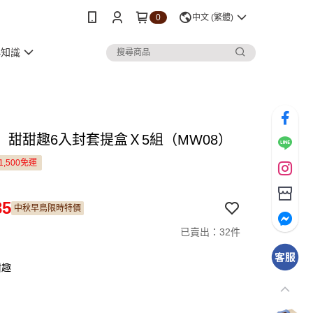
0
中文 (繁體)
小知識
〕甜甜趣6入封套提盒Ｘ5組（MW08）
1,500免運
35
中秋早鳥限時特價
已賣出：32件
甜趣