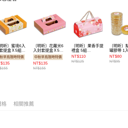
明昕〕蜜境6入
〔明昕〕花蘿米6
〔明昕〕果香手提
〔明昕〕
套提盒Ｘ5組
入封套提盒Ｘ5組
禮盒 5組
罐膠帶 1
MW10）
（MW09）
（JW01）
NT$110
NT$80
秋早鳥限時特價
中秋早鳥限時特價
NT$125
NT$95
$135
NT$135
$155
NT$155
規格
相關推薦