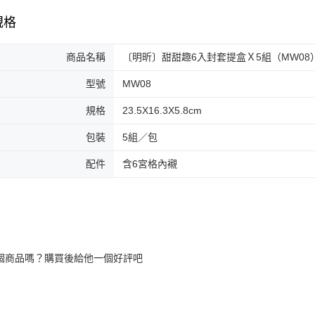
規格
商品名稱
〔明昕〕甜甜趣6入封套提盒Ｘ5組（MW08
型號
MW08
規格
23.5X16.3X5.8cm
包裝
5組／包
配件
含6宮格內襯
個商品嗎？購買後給他一個好評吧