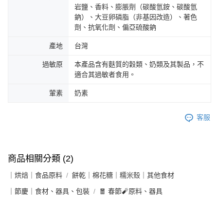
岩鹽、香料、膨脹劑（碳酸氫銨、碳酸氫
鈉）、大豆卵磷脂（非基因改造）、著色
劑、抗氧化劑、偏亞硫酸鈉
產地
台灣
過敏原
本產品含有麩質的穀類、奶類及其製品，不
適合其過敏者食用。
葷素
奶素
客服
商品相關分類 (2)
｜烘焙｜食品原料
餅乾｜棉花糖｜糯米殼｜其他食材
｜節慶｜食材、器具、包裝
🧧 春節🧨原料、器具