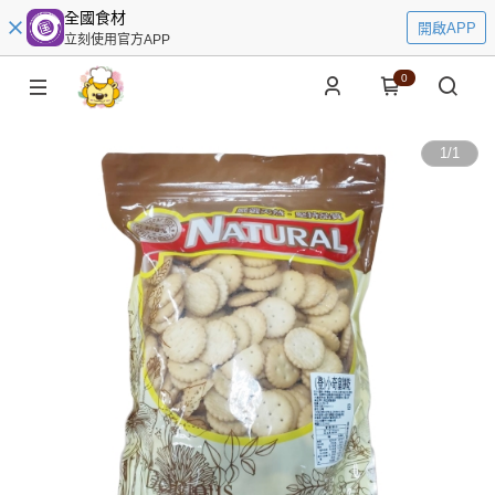
全國食材
開啟APP
立刻使用官方APP
0
1
/
1