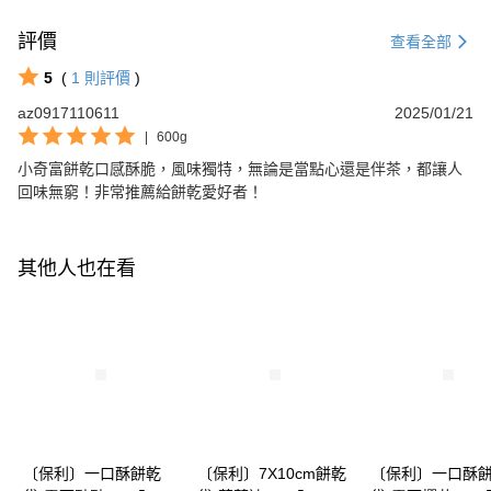
評價
查看全部
5
(
1
則評價
)
az0917110611
2025/01/21
|
600g
小奇富餅乾口感酥脆，風味獨特，無論是當點心還是伴茶，都讓人
回味無窮！非常推薦給餅乾愛好者！
其他人也在看
〔保利〕一口酥餅乾
〔保利〕7X10cm餅乾
〔保利〕一口酥