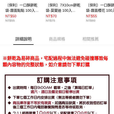
免運費
〔保利〕一口酥餅乾
〔保利〕7X10cm餅乾
〔保利〕一口酥
袋-霧面點點 100入
袋-莫蘭迪 100入
袋-霧面櫻花 100
（BP8982）
（BP8996）
（BP6927）
NT$50
NT$70
NT$55
NT$55
NT$75
NT$60
詳細說明
商品規格
相關推薦
※餅乾為易碎商品，宅配過程中無法避免碰撞導致每
顆內容物的完整狀態，如介意請勿下單訂購