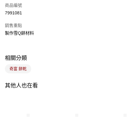
商品編號
LINE Pay
7991081
Apple Pay
銷售重點
悠遊付
製作雪Q餅材料
Google Pay
全盈+PAY
相關分類
ATM付款
奇富 餅乾
運送方式
其他人也在看
7-11取貨(5kg以內，尺寸不超過90cm)
每筆NT$100，滿NT$1,500(含以上)免運費
常溫宅配-(限重20kg以下)
每筆NT$100，滿NT$1,500(含以上)免運費
付款後門市自取