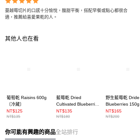
蔓越莓切片的口感十分愉悅，酸甜平衡，搭配早餐或點心都很合
適，推薦給喜愛果乾的人。
其他人也在看
葡萄乾 Raisins 600g
藍莓乾 Dried
野生藍莓乾 Dride 
〔冷藏〕
Cultivated Blueberries
Blueberries 15
150g 〔冷藏〕
藏〕
NT$125
NT$135
NT$165
NT$135
NT$180
NT$200
你可能有興趣的商品
全站排行