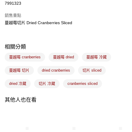
7991323
Apple Pay
銷售重點
悠遊付
蔓越莓切片 Dried Cranberries Sliced
Google Pay
全盈+PAY
相關分類
ATM付款
蔓越莓 cranberries
蔓越莓 dried
蔓越莓 冷藏
運送方式
蔓越莓 切片
dried cranberries
切片 sliced
冷藏7-11取貨(5kg以內，尺寸不超過90cm)
dried 冷藏
切片 冷藏
cranberries sliced
每筆NT$200，滿NT$2,500(含以上)免運費
黑貓冷藏宅配-(限重20kg以下)
其他人也在看
每筆NT$200，滿NT$2,500(含以上)免運費
冷藏付款後門市自取
免運費