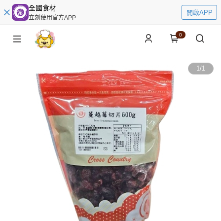
全國食材
開啟APP
立刻使用官方APP
0
1
/
1