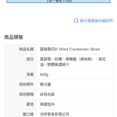
顯示電腦版詳細說明
商品規格
商品名稱
蔓越莓切片 Dried Cranberries Sliced
成分
蔓越莓、砂糖、檸檬酸（調味劑）、葵花
油、野櫻梅濃縮汁
淨重
600g
保存條件
需冷藏
保存期限
詳見包裝
產地
美國加州
進口商
功祥貿易有限公司