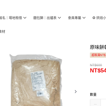
報名｜場地租借
麵包獅｜出爐表
會員專屬
✪ 烘焙
食材
原味餅乾
超取滿NT$
NT$600
NT$5
數量