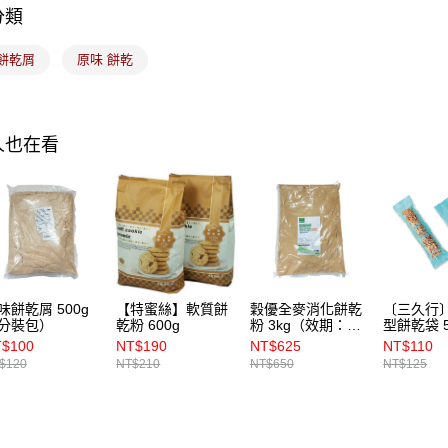
分類
運送方式
 餅乾屑
原味 餅乾
7-11取貨
每筆NT$1
常溫宅配-(
人也在看
每筆NT$1
付款後門
免運費
味餅乾屑 500g
【特蜜絲】軟質餅
穀優全麥消化餅乾
〔三久行
分裝包）
乾粉 600g
粉 3kg（效期：
型餅乾袋 
2026.08.29）
（NO.42
$100
NT$190
NT$625
NT$110
$120
NT$210
NT$650
NT$125