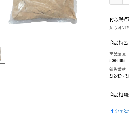
付款與運
超取滿NT$
付款方式
商品特色
信用卡一
商品編號
8066385
LINE Pay
銷售重點
Apple Pay
餅乾粉／
悠遊付
商品相關分
Google Pa
｜烘焙｜
全盈+PAY
分享
ATM付款