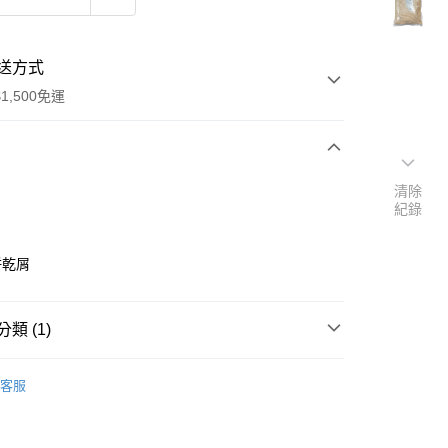
送方式
1,500免運
次付款
清除
紀錄
餅乾屑
類 (1)
y
食品原料
餅乾｜棉花糖｜糯米殼｜其他食材
客服