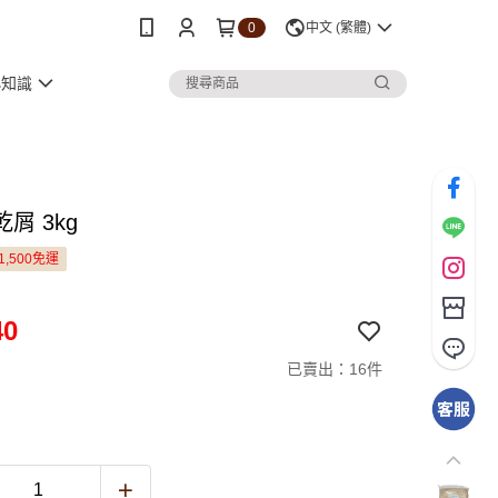
0
中文 (繁體)
小知識
屑 3kg
1,500免運
40
已賣出：16件