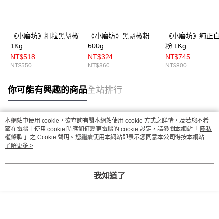
《小磨坊》粗粒黑胡椒
《小磨坊》黑胡椒粉
《小磨坊》純正
1Kg
600g
粉 1Kg
NT$518
NT$324
NT$745
NT$550
NT$360
NT$800
你可能有興趣的商品
全站排行
本網站中使用 cookie，欲查詢有關本網站使用 cookie 方式之詳情，及若您不希
熱門標籤
望在電腦上使用 cookie 時應如何變更電腦的 cookie 設定，請參閱本網站「
隱私
權條款
」之 Cookie 聲明。您繼續使用本網站即表示您同意本公司得按本網站使
用條款之 Cookie 聲明使用 cookie。
了解更多 >
我知道了