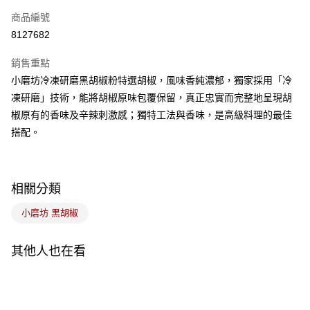
商品編號
悠遊付
8127682
Google Pay
銷售重點
全盈+PAY
小磨坊冷凍研磨黑胡椒粉特選胡椒，風味香純濃郁，獨家採用「冷
ATM付款
凍研磨」技術，能將胡椒原味包覆保留，真正忠實而完整地呈現胡
椒原有的香味及辛辣刺激感；獨特工法與香味，是高級料理的最佳
運送方式
搭配。
7-11取貨(5kg以內，尺寸不超過90cm)
每筆NT$100，滿NT$1,500(含以上)免運費
相關分類
常溫宅配-(限重20kg以下)
小磨坊 黑胡椒
每筆NT$100，滿NT$1,500(含以上)免運費
付款後門市自取
其他人也在看
免運費