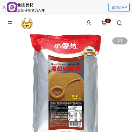
全國食材
開啟APP
立刻使用官方APP
0
1
/
1