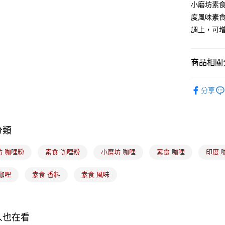
小磨坊素
運送方式
度風味素
調上，可
7-11取貨
每筆NT$1
常溫宅配-(
商品相關分
每筆NT$1
｜料理｜
分享
付款後門
｜料理｜
免運費
分類
坊 咖哩粉
素食 咖哩粉
小磨坊 咖哩
素食 咖哩
印度 
咖哩
素食 香料
素食 風味
人也在看