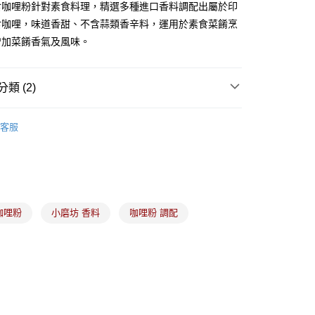
食咖哩粉針對素食料理，精選多種進口香料調配出屬於印
食咖哩，味道香甜、不含蒜類香辛料，運用於素食菜餚烹
增加菜餚香氣及風味。
(5kg以內，尺寸不超過90cm)
00，滿NT$1,500(含以上)免運費
限重20kg以下)
類 (2)
00，滿NT$1,500(含以上)免運費
中西食材
｜小磨坊｜香料區
客服
市自取
中西食材
咖哩塊｜咖哩醬｜咖哩粉
咖哩粉
小磨坊 香料
咖哩粉 調配