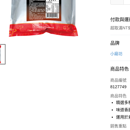
付款與運
超取滿NT$
付款方式
品牌
信用卡一
小磨坊
LINE Pay
商品特色
Apple Pay
商品編號
悠遊付
8127749
商品特色
Google Pa
精選多
全盈+PAY
味道香
運用於
ATM付款
銷售重點