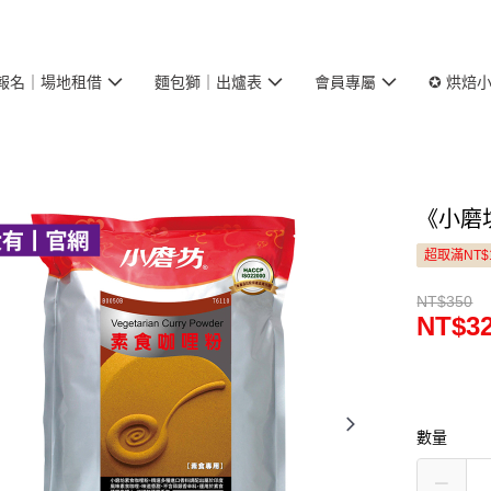
報名｜場地租借
麵包獅｜出爐表
會員專屬
✪ 烘焙
《小磨
超取滿NT$
NT$350
NT$3
數量