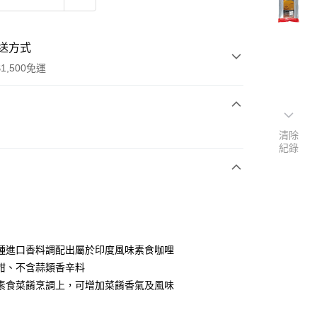
送方式
1,500免運
次付款
清除
紀錄
y
種進口香料調配出屬於印度風味素食咖哩
甜、不含蒜類香辛料
素食菜餚烹調上，可增加菜餚香氣及風味