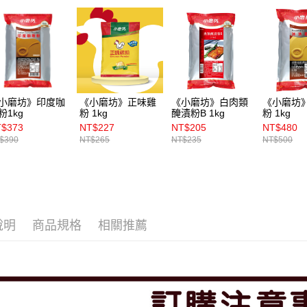
小磨坊》印度咖
《小磨坊》正味雞
《小磨坊》白肉類
《小磨坊
粉1kg
粉 1kg
醃漬粉B 1kg
粉 1kg
$373
NT$227
NT$205
NT$480
$390
NT$265
NT$235
NT$500
說明
商品規格
相關推薦