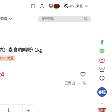
0
中文 (繁體)
小知識
坊》素食咖哩粉 1kg
1,500免運
24
已賣出：26件