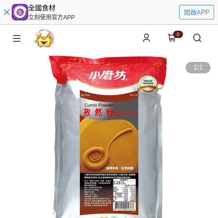
全國食材
開啟APP
立刻使用官方APP
0
1
/
1