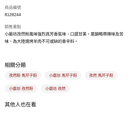
商品編號
悠遊付
8128244
Google Pay
銷售重點
全盈+PAY
小磨坊孜然粉風味強烈具芳香氣味，口感甘美，尾韻略帶辣味及苦
ATM付款
味，為大陸燒烤羊肉不可或缺的香辛料。
運送方式
7-11取貨(5kg以內，尺寸不超過90cm)
相關分類
每筆NT$100，滿NT$1,500(含以上)免運費
孜然粉 馬芹子粉
小磨坊 馬芹子粉
孜然 馬芹子粉
常溫宅配-(限重20kg以下)
小磨坊 孜然粉
小磨坊 孜然
每筆NT$100，滿NT$1,500(含以上)免運費
付款後門市自取
其他人也在看
免運費