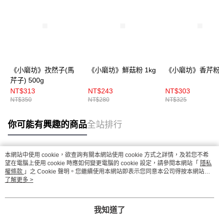
《小磨坊》孜然子(馬
《小磨坊》鮮菇粉 1kg
《小磨坊》香芹粉 
芹子) 500g
NT$313
NT$243
NT$303
NT$350
NT$280
NT$325
你可能有興趣的商品
全站排行
本網站中使用 cookie，欲查詢有關本網站使用 cookie 方式之詳情，及若您不希
熱門標籤
望在電腦上使用 cookie 時應如何變更電腦的 cookie 設定，請參閱本網站「
隱私
權條款
」之 Cookie 聲明。您繼續使用本網站即表示您同意本公司得按本網站使
用條款之 Cookie 聲明使用 cookie。
了解更多 >
我知道了