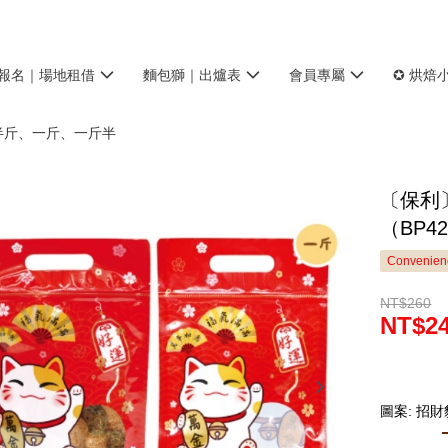
報名｜場地租借
麵包獅｜出爐表
會員專屬
✪ 烘焙
半斤、一斤、一斤半
〔保利
（BP4
Convenienc
NT$260
NT$2
圖案: 招財