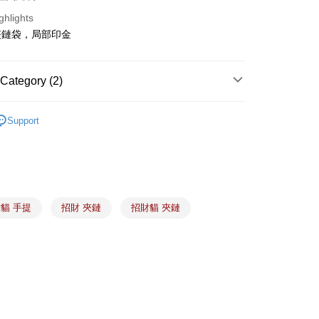
ghlights
fer
夾鏈袋，局部印金
 Method
Category (2)
(5kg以內，尺寸不超過90cm)
禮盒、包材、配件
夾鏈立袋｜六兩、半斤、一斤、一
er | Free shipping on orders of NT$1,500 or more
Support
限重20kg以下)
食材、器具、包裝
🧧 春節🧨禮盒、糖果袋、夾鏈立
盒
er | Free shipping on orders of NT$1,500 or more
市自取
貓 手提
招財 夾鏈
招財貓 夾鏈
ing