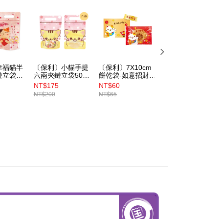
幸福貓半
〔保利〕小貓手提
〔保利〕7X10cm
〔保利〕好運連連
立袋50
六兩夾鏈立袋50入
餅乾袋-如意招財貓
半斤手提夾鏈立袋
68）
（BP4860 ）
2款混色 100入
50入（BP8605）
NT$175
NT$60
NT$205
（BP8940）
NT$200
NT$65
NT$225