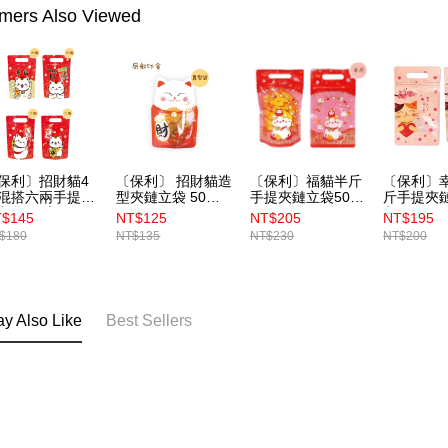
mers Also Viewed
保利〕招財貓4
〔保利〕 招財貓造
〔保利〕福貓半斤
〔保利〕
混搭六兩手提夾
型夾鏈立袋 50入
手提夾鏈立袋50入
斤手提夾鏈
立袋 50入
（BP4354）
（BP4852）
入（BP48
$145
NT$125
NT$205
NT$195
BP4883）
$180
NT$135
NT$230
NT$200
y Also Like
Best Sellers