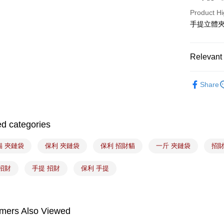
Plus Pay
Product Hi
ATM Trans
手提立體
Shipping
Relevant 
7-11取貨
｜包裝｜
NT$100/ord
Share
斤半
常溫宅配-(
｜節慶｜
袋、圓筒
NT$100/ord
ed categories
付款後門
貓 夾鏈袋
保利 夾鏈袋
保利 招財貓
一斤 夾鏈袋
招財
Free shipp
招財
手提 招財
保利 手提
mers Also Viewed