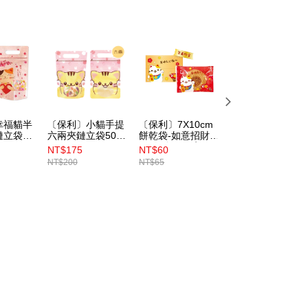
幸福貓半
〔保利〕小貓手提
〔保利〕7X10cm
〔保利〕好運連連
立袋50
六兩夾鏈立袋50入
餅乾袋-如意招財貓
半斤手提夾鏈立袋
68）
（BP4860 ）
2款混色 100入
50入（BP8605）
NT$175
NT$60
NT$205
（BP8940）
NT$200
NT$65
NT$225