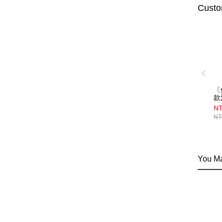
Custo
〔
款
鏈
NT
（
NT
You Ma