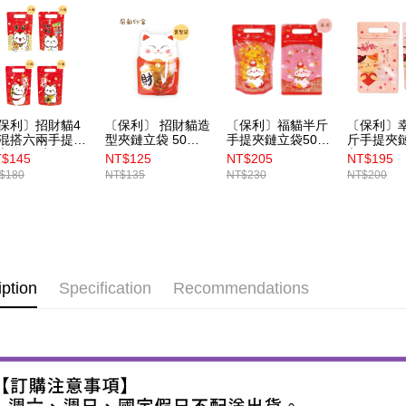
保利〕招財貓4
〔保利〕 招財貓造
〔保利〕福貓半斤
〔保利〕
混搭六兩手提夾
型夾鏈立袋 50入
手提夾鏈立袋50入
斤手提夾鏈
立袋 50入
（BP4354）
（BP4852）
入（BP48
$145
NT$125
NT$205
NT$195
BP4883）
$180
NT$135
NT$230
NT$200
iption
Specification
Recommendations