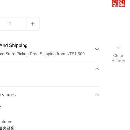
And Shipping
ce Store Pickup Free Shipping from NT$1,500
Clear
History
 Method
d (Full Payment)
Features
o.
t
y
eatures
體夾鏈袋