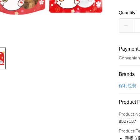
Quantity
Payment 
Convenien
Payment
Brands
Credit Car
保利包裝
LINE Pay
Product 
Apple Pay
Product N
Easy Walle
8527137
Google Pa
Product F
手提立