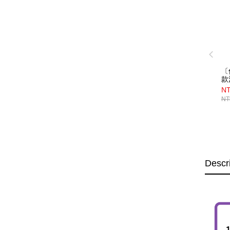
〔
款
鏈
NT
（
NT
Descr