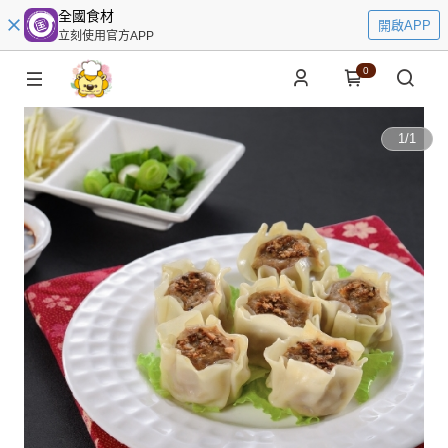
全國食材
開啟APP
立刻使用官方APP
0
1
/
1