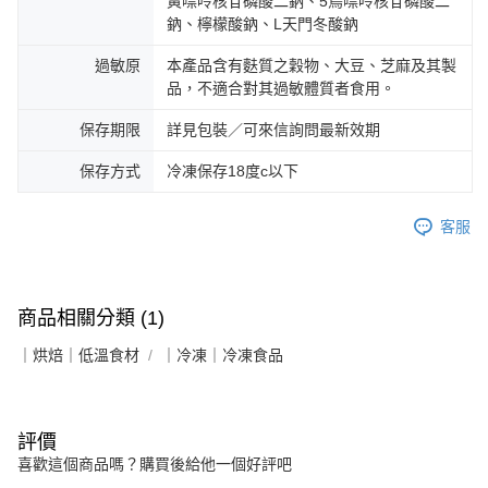
黃嘌呤核苷磷酸二鈉、5鳥嘌呤核苷磷酸二
鈉、檸檬酸鈉、L天門冬酸鈉
過敏原
本產品含有麩質之穀物、大豆、芝麻及其製
品，不適合對其過敏體質者食用。
保存期限
詳見包裝／可來信詢問最新效期
保存方式
冷凍保存18度c以下
客服
商品相關分類 (1)
｜烘焙｜低溫食材
｜冷凍｜冷凍食品
評價
喜歡這個商品嗎？購買後給他一個好評吧