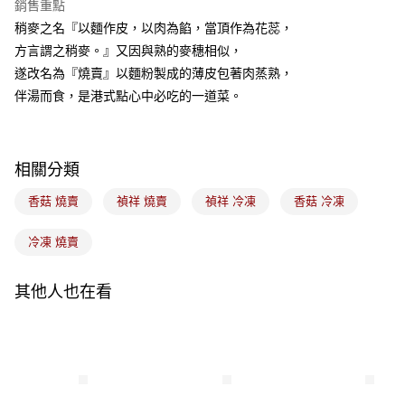
銷售重點
悠遊付
稍麥之名『以麵作皮，以肉為餡，當頂作為花蕊，
方言謂之稍麥。』又因與熟的麥穗相似，
Google Pay
遂改名為『燒賣』以麵粉製成的薄皮包著肉蒸熟，
全盈+PAY
伴湯而食，是港式點心中必吃的一道菜。
ATM付款
相關分類
運送方式
冷凍7-11取貨(5kg以內，尺寸不超過90cm)
香菇 燒賣
禎祥 燒賣
禎祥 冷凍
香菇 冷凍
每筆NT$200，滿NT$2,500(含以上)免運費
冷凍 燒賣
黑貓冷凍宅配-(限重20kg以下)
每筆NT$200，滿NT$2,500(含以上)免運費
其他人也在看
冷凍付款後門市自取
免運費