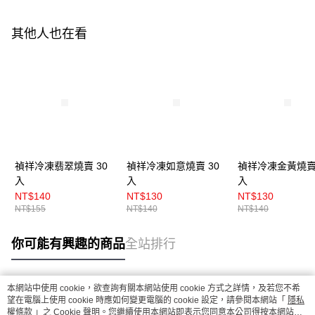
其他人也在看
禎祥冷凍翡翠燒賣 30
禎祥冷凍如意燒賣 30
禎祥冷凍金黃燒賣 
入
入
入
NT$140
NT$130
NT$130
NT$155
NT$140
NT$140
你可能有興趣的商品
全站排行
本網站中使用 cookie，欲查詢有關本網站使用 cookie 方式之詳情，及若您不希
熱門標籤
望在電腦上使用 cookie 時應如何變更電腦的 cookie 設定，請參閱本網站「
隱私
權條款
」之 Cookie 聲明。您繼續使用本網站即表示您同意本公司得按本網站使