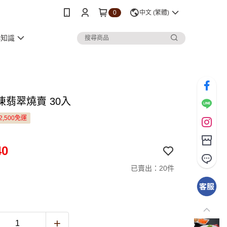
0
中文 (繁體)
小知識
凍翡翠燒賣 30入
2,500免運
40
已賣出：20件