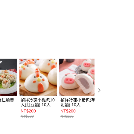
取貨(5kg以內，尺寸不超過90cm)
00，滿NT$2,500(含以上)免運費
-(限重20kg以下)
00，滿NT$2,500(含以上)免運費
後門市自取
蝦仁燒賣
禎祥冷凍小雞包10
禎祥冷凍小豬包(芋
禎祥冷凍企鵝包(
入(紅豆餡) 10入
泥餡) 10入
豆餡) 10入
NT$200
NT$200
NT$200
NT$230
NT$220
NT$220