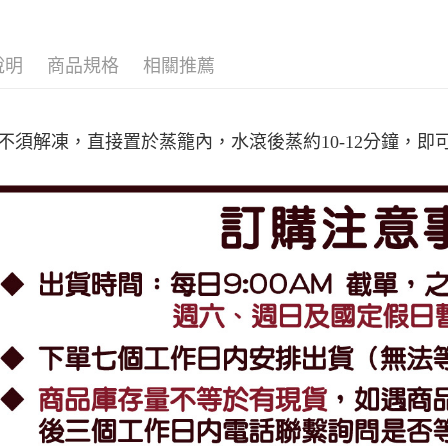
說明
商品規格
相關推薦
不須解凍，直接置於蒸籠內，水滾後蒸約10-12分鐘，即