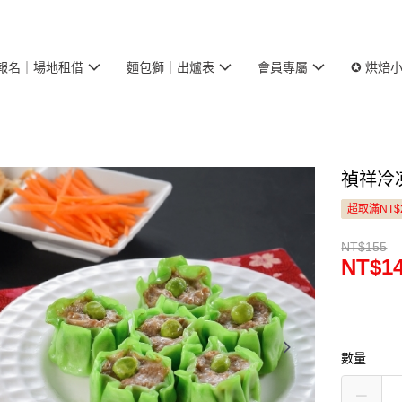
報名｜場地租借
麵包獅｜出爐表
會員專屬
✪ 烘焙
禎祥冷
超取滿NT$
NT$155
NT$1
數量