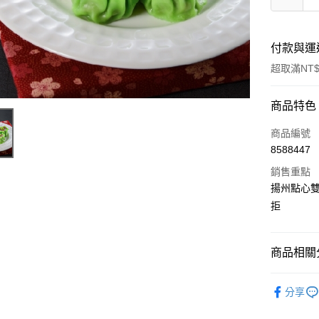
付款與運
超取滿NT$
付款方式
商品特色
信用卡一
商品編號
8588447
LINE Pay
銷售重點
Apple Pay
揚州點心
拒
悠遊付
Google Pa
商品相關分
全盈+PAY
｜烘焙｜
ATM付款
分享