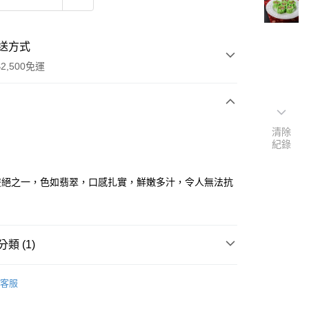
送方式
2,500免運
次付款
清除
紀錄
雙絕之一，色如翡翠，口感扎實，鮮嫩多汁，令人無法抗
y
類 (1)
低溫食材
｜冷凍｜冷凍食品
客服