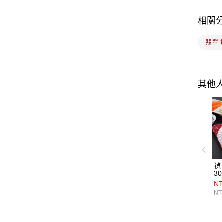
相關
翡翠 
其他
禎
3
NT
NT