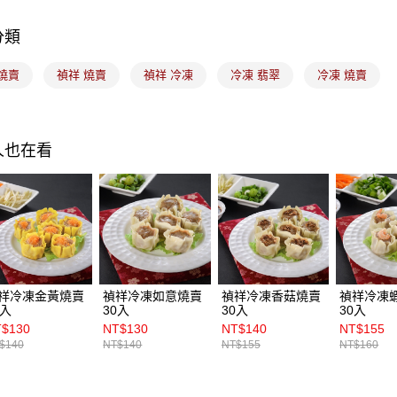
運送方式
分類
冷凍7-11
燒賣
禎祥 燒賣
禎祥 冷凍
冷凍 翡翠
冷凍 燒賣
每筆NT$2
黑貓冷凍宅配
每筆NT$2
人也在看
冷凍付款
免運費
祥冷凍金黃燒賣
禎祥冷凍如意燒賣
禎祥冷凍香菇燒賣
禎祥冷凍
0入
30入
30入
30入
$130
NT$130
NT$140
NT$155
$140
NT$140
NT$155
NT$160