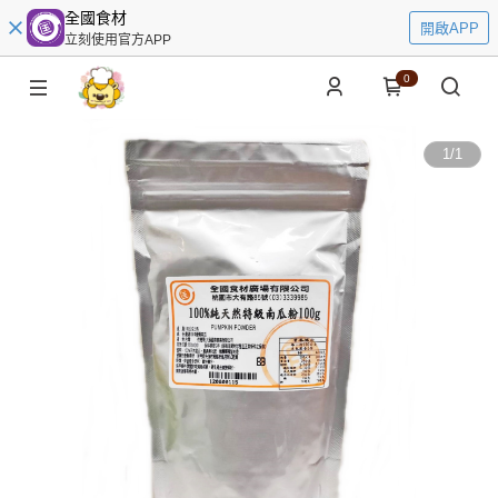
全國食材
開啟APP
立刻使用官方APP
0
1
/
1