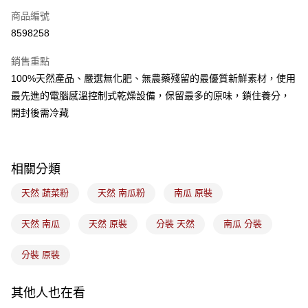
商品編號
LINE Pay
8598258
Apple Pay
銷售重點
悠遊付
100%天然產品、嚴選無化肥、無農藥殘留的最優質新鮮素材，使用
最先進的電腦感溫控制式乾燥設備，保留最多的原味，鎖住養分，
Google Pay
開封後需冷藏
全盈+PAY
ATM付款
相關分類
運送方式
天然 蔬菜粉
天然 南瓜粉
南瓜 原裝
7-11取貨(5kg以內，尺寸不超過90cm)
天然 南瓜
天然 原裝
分裝 天然
南瓜 分裝
每筆NT$100，滿NT$1,500(含以上)免運費
常溫宅配-(限重20kg以下)
分裝 原裝
每筆NT$100，滿NT$1,500(含以上)免運費
其他人也在看
付款後門市自取