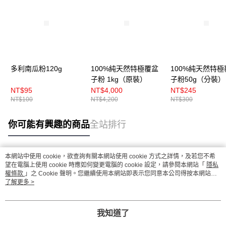
多利南瓜粉120g
100%純天然特極覆盆
100%純天然特極
子粉 1kg（原裝）
子粉50g（分裝）
NT$95
NT$4,000
NT$245
NT$100
NT$4,200
NT$300
你可能有興趣的商品
全站排行
本網站中使用 cookie，欲查詢有關本網站使用 cookie 方式之詳情，及若您不希
熱門標籤
望在電腦上使用 cookie 時應如何變更電腦的 cookie 設定，請參閱本網站「
隱私
權條款
」之 Cookie 聲明。您繼續使用本網站即表示您同意本公司得按本網站使
用條款之 Cookie 聲明使用 cookie。
了解更多 >
我知道了