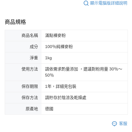
顯示電腦版詳細說明
商品規格
商品名稱
滿點裸麥粉
成分
100％純裸麥粉
淨重
1kg
使用方法
請依需求酌量添加 ，建議對粉用量 30％～
50％
保存期限
1年，詳細見包裝
保存方法
請貯存於陰涼及乾燥處
原產地
德國
客服