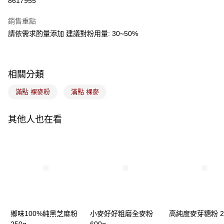
8617955
Apple Pay
銷售重點
悠遊付
請依需求酌量添加 建議對粉用量: 30~50%
Google Pay
全盈+PAY
相關分類
ATM付款
滿點 裸麥粉
滿點 裸麥
運送方式
其他人也在看
7-11取貨(5kg以內，尺寸不超過90cm)
每筆NT$100，滿NT$1,500(含以上)免運費
常溫宅配-(限重20kg以下)
每筆NT$100，滿NT$1,500(含以上)免運費
付款後門市自取
免運費
鄉味100%純黑芝麻粉
小麥好好粗磨全麥粉
高純度麥芽糖粉 2
250g
600g