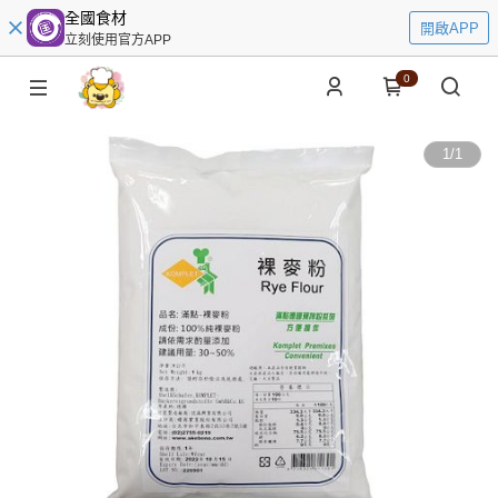
全國食材
開啟APP
立刻使用官方APP
0
1
/
1