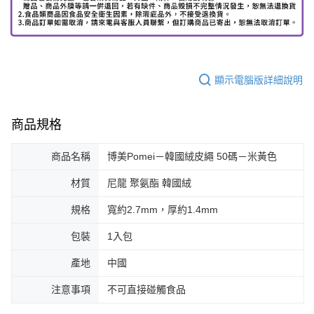
顯示電腦版詳細說明
商品規格
商品名稱
博美Pomei－韓國絨皮繩 50碼－米黃色
材質
尼龍 聚氨酯 韓國絨
規格
寬約2.7mm，厚約1.4mm
包裝
1入包
產地
中國
注意事項
不可直接碰觸食品