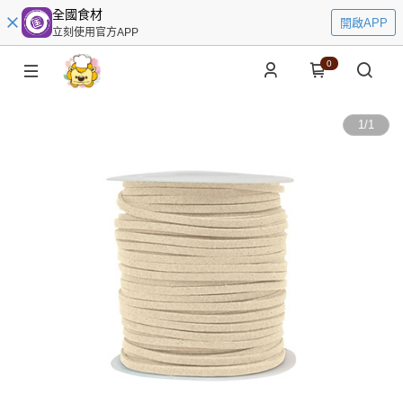
全國食材
開啟APP
立刻使用官方APP
0
1
/
1