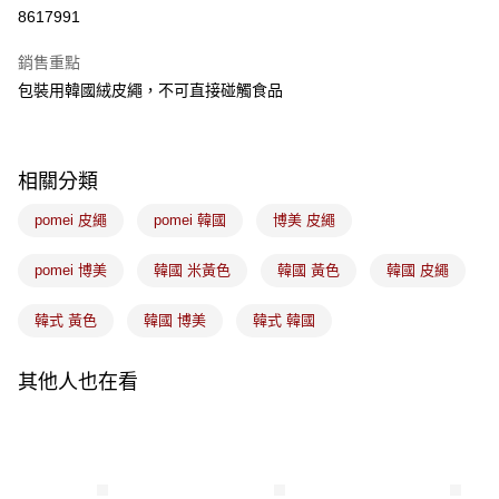
8617991
Google Pay
銷售重點
全盈+PAY
包裝用韓國絨皮繩，不可直接碰觸食品
ATM付款
運送方式
相關分類
7-11取貨(5kg以內，尺寸不超過90cm)
pomei 皮繩
pomei 韓國
博美 皮繩
每筆NT$100，滿NT$1,500(含以上)免運費
pomei 博美
韓國 米黃色
韓國 黃色
韓國 皮繩
常溫宅配-(限重20kg以下)
每筆NT$100，滿NT$1,500(含以上)免運費
韓式 黃色
韓國 博美
韓式 韓國
付款後門市自取
免運費
其他人也在看