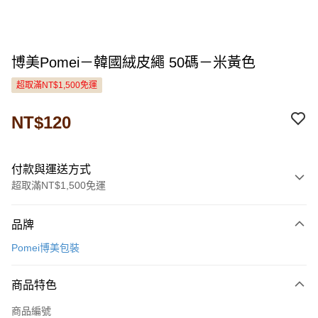
博美Pomei－韓國絨皮繩 50碼－米黃色
超取滿NT$1,500免運
NT$120
付款與運送方式
超取滿NT$1,500免運
付款方式
品牌
信用卡一次付款
Pomei博美包裝
LINE Pay
商品特色
Apple Pay
商品編號
悠遊付