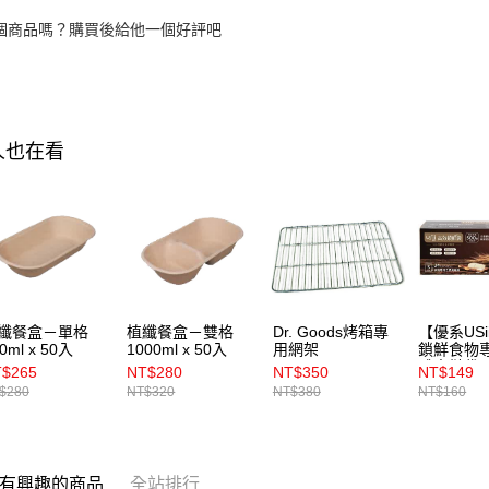
個商品嗎？購買後給他一個好評吧
人也在看
纖餐盒－單格
植纖餐盒－雙格
Dr. Goods烤箱專
【優系USi
0ml x 50入
1000ml x 50入
用網架
鎖鮮食物專
體夾鏈袋 S
$265
NT$280
NT$350
NT$149
入
$280
NT$320
NT$380
NT$160
有興趣的商品
全站排行