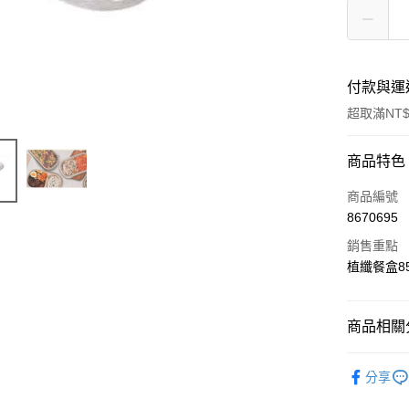
付款與運
超取滿NT$
付款方式
商品特色
信用卡一
商品編號
8670695
LINE Pay
銷售重點
Apple Pay
植纖餐盒85
悠遊付
商品相關分
Google Pa
｜包裝｜
全盈+PAY
分享
ATM付款