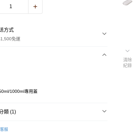
送方式
1,500免運
清除
紀錄
次付款
0ml/1000ml專用蓋
類 (1)
y
禮盒、包材、配件
防油紙袋｜外帶餐盒｜外帶塑膠盒
客服