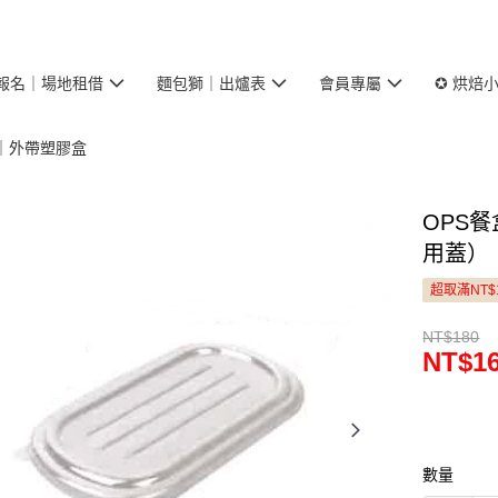
報名｜場地租借
麵包獅｜出爐表
會員專屬
✪ 烘焙
｜外帶塑膠盒
OPS餐
用蓋）
超取滿NT$
NT$180
NT$1
數量