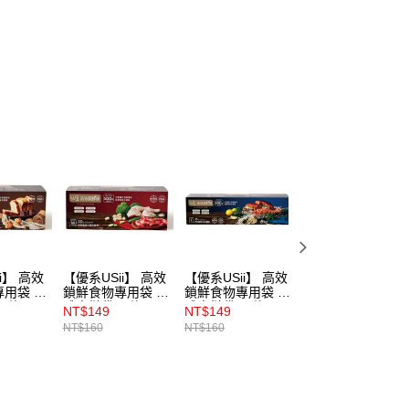
i】 高效
【優系USii】 高效
【優系USii】 高效
Dr. Goods烤箱專
用袋 立
鎖鮮食物專用袋 立
鎖鮮食物專用袋 立
用不沾淺烤盤
 款 24
體夾鏈袋 M款 20
體夾鏈袋 Ｌ款 15
NT$149
NT$149
NT$495
入
入
NT$160
NT$160
NT$550