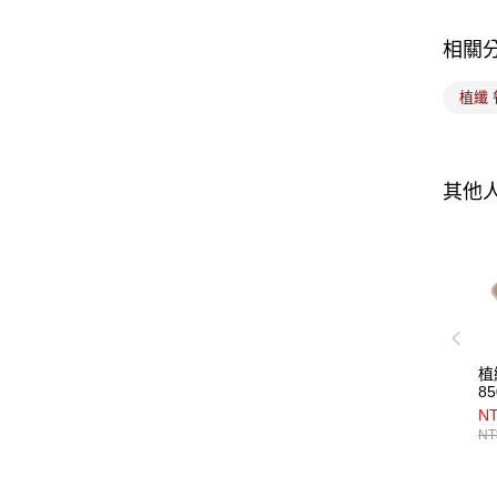
相關
植纖 
其他
植
85
NT
NT