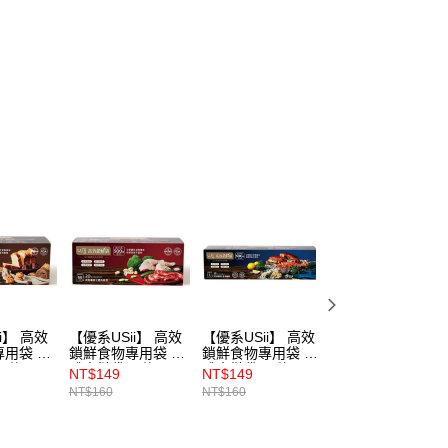
(5kg以內，尺寸不超過90cm)
00，滿NT$1,500(含以上)免運費
限重20kg以下)
00，滿NT$1,500(含以上)免運費
i】 高效
【優系USii】 高效
【優系USii】 高效
Dr. Goods烤箱專
用袋 立
鎖鮮食物專用袋 立
鎖鮮食物專用袋 立
用不沾淺烤盤
 款 24
體夾鏈袋 M款 20
體夾鏈袋 Ｌ款 15
NT$149
NT$149
NT$495
入
入
NT$160
NT$160
NT$550