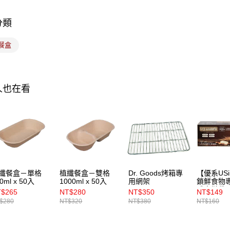
分類
運送方式
餐盒
7-11取貨
每筆NT$1
常溫宅配-(
人也在看
每筆NT$1
纖餐盒－單格
植纖餐盒－雙格
Dr. Goods烤箱專
【優系USi
0ml x 50入
1000ml x 50入
用網架
鎖鮮食物專
體夾鏈袋 S
$265
NT$280
NT$350
NT$149
入
$280
NT$320
NT$380
NT$160