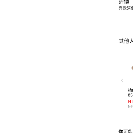
評價
喜歡這
其他
植
85
NT
NT
你可能