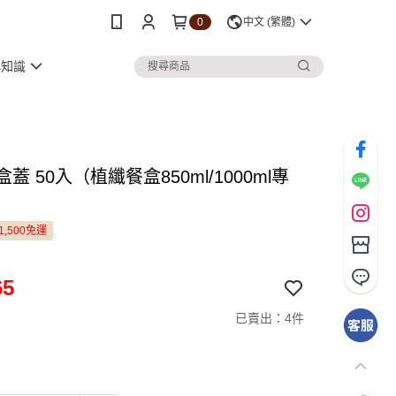
0
中文 (繁體)
小知識
盒蓋 50入（植纖餐盒850ml/1000ml專
1,500免運
65
已賣出：4件