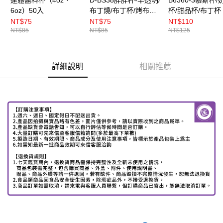
6oz）50入
布丁燒/布丁杯/烤布丁
杯/甜品杯/布丁杯
（附蓋） 10入
色Gouter/附蓋）
NT$75
NT$75
NT$110
NT$85
NT$85
NT$125
詳細說明
相關推薦