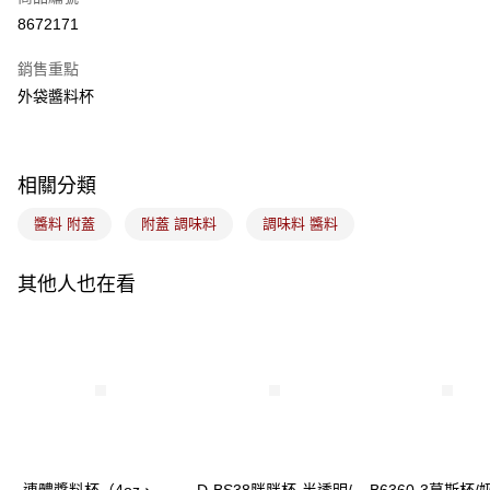
LINE Pay
8672171
Apple Pay
銷售重點
悠遊付
外袋醬料杯
Google Pay
全盈+PAY
相關分類
ATM付款
醬料 附蓋
附蓋 調味料
調味料 醬料
運送方式
其他人也在看
7-11取貨(5kg以內，尺寸不超過90cm)
每筆NT$100，滿NT$1,500(含以上)免運費
常溫宅配-(限重20kg以下)
每筆NT$100，滿NT$1,500(含以上)免運費
付款後門市自取
免運費
連體醬料杯（4oz、
D-BS38胖胖杯-半透明/
B6360-3慕斯杯/