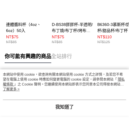
連體醬料杯（4oz、
D-BS38胖胖杯-半透明/
B6360-3慕斯杯/
6oz）50入
布丁燒/布丁杯/烤布丁
杯/甜品杯/布丁杯
（附蓋） 10入
色Gouter/附蓋）
NT$75
NT$75
NT$110
NT$85
NT$85
NT$125
你可能有興趣的商品
全站排行
本網站中使用 cookie，欲查詢有關本網站使用 cookie 方式之詳情，及若您不希
熱門標籤
望在電腦上使用 cookie 時應如何變更電腦的 cookie 設定，請參閱本網站「
隱私
權條款
」之 Cookie 聲明。您繼續使用本網站即表示您同意本公司得按本網站使
用條款之 Cookie 聲明使用 cookie。
了解更多 >
我知道了