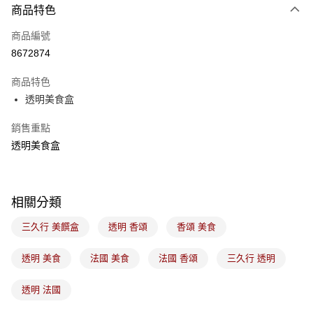
商品特色
Apple Pay
商品編號
悠遊付
8672874
Google Pay
商品特色
全盈+PAY
透明美食盒
ATM付款
銷售重點
透明美食盒
運送方式
7-11取貨(5kg以內，尺寸不超過90cm)
每筆NT$100，滿NT$1,500(含以上)免運費
相關分類
常溫宅配-(限重20kg以下)
三久行 美饌盒
透明 香頌
香頌 美食
每筆NT$100，滿NT$1,500(含以上)免運費
透明 美食
法國 美食
法國 香頌
三久行 透明
付款後門市自取
免運費
透明 法國