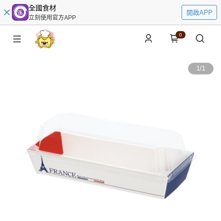
全國食材
開啟APP
立刻使用官方APP
0
1
/
1