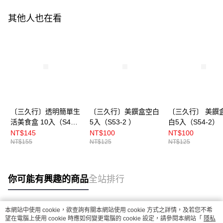
其他人也在看
〔三久行〕透明簡單生
〔三久行〕美饌盒空白
〔三久行〕 美饌
活美食盒 10入（S44-3
5入（S53-2 ）
白5入（S54-2）
）
NT$145
NT$100
NT$100
NT$155
NT$125
NT$125
你可能有興趣的商品
全站排行
本網站中使用 cookie，欲查詢有關本網站使用 cookie 方式之詳情，及若您不希
熱門標籤
望在電腦上使用 cookie 時應如何變更電腦的 cookie 設定，請參閱本網站「
隱私