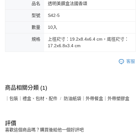
品名
透明美饌盒法國香頌
型號
S42-5
數量
10入
規格
上徑尺寸：19.2x8.4x6.4 cm，底徑尺寸：
17.2x6.8x3.4 cm
客服
商品相關分類 (1)
｜包裝｜禮盒、包材、配件
防油紙袋｜外帶餐盒｜外帶塑膠盒
評價
喜歡這個商品嗎？購買後給他一個好評吧