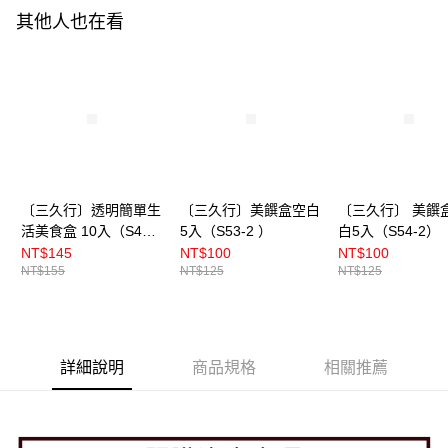
其他人也在看
〔三久行〕透明簡單生
〔三久行〕美饌盒空白
〔三久行〕 美饌
活美食盒 10入（S44-3
5入（S53-2 ）
白5入（S54-2）
）
NT$145
NT$100
NT$100
NT$155
NT$125
NT$125
詳細說明
商品規格
相關推薦