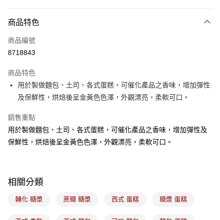
LINE Pay
商品特色
Apple Pay
商品編號
悠遊付
8718843
Google Pay
商品特色
全盈+PAY
用於製做麵包、土司、各式蛋糕，可催化產品之香味，增加彈性
ATM付款
及保鮮性，烘焙後呈金黃色色澤，外觀漂亮，柔軟可口。
銷售重點
運送方式
用於製做麵包、土司、各式蛋糕，可催化產品之香味，增加彈性及
7-11取貨(5kg以內，尺寸不超過90cm)
保鮮性，烘焙後呈金黃色色澤，外觀漂亮，柔軟可口。
每筆NT$100，滿NT$1,500(含以上)免運費
常溫宅配-(限重20kg以下)
每筆NT$100，滿NT$1,500(含以上)免運費
相關分類
付款後門市自取
轉化 糖漿
蔗糖 糖漿
西式 蛋糕
糖漿 蛋糕
免運費