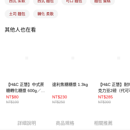
西式 柔軟
西式 麵包
可口 麵包
麵包 蛋糕
土司 麵包
轉化 柔軟
其他人也在看
【H&C 正慧】中式蔗
達利焦糖糖漿 1.3kg
【H&C 正慧】耐
糖轉化糖漿 600g／
克力豆2磅（代可
4kg
脂）
NT$80
NT$230
NT$285
NT$100
NT$250
NT$300
詳細說明
商品規格
相關推薦