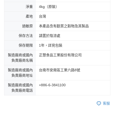
淨重
4kg（原裝）
產地
台灣
過敏原
本產品含有麩質之穀物及其製品
保存方法
請置於陰涼處
保存期限
1年，詳見包裝
製造廠商或國內
正慧食品工業股份有限公司
負責廠商名稱
製造廠商或國內
台南市安南區工業六路8號
負責廠商地址
製造廠商或國內
+886-6-3841100
負責廠商電話
客服