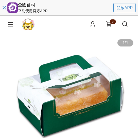
全國食材
開啟APP
立刻使用官方APP
0
1
/
1