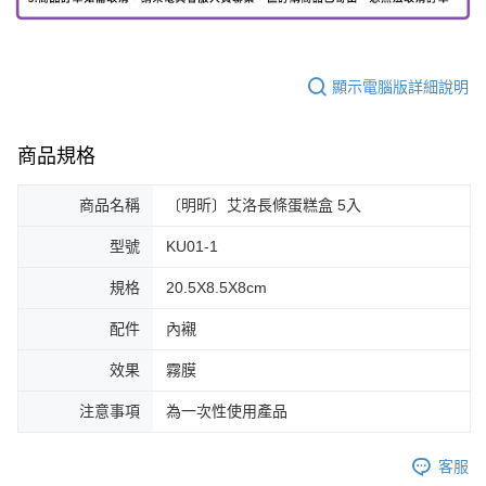
顯示電腦版詳細說明
商品規格
商品名稱
〔明昕〕艾洛長條蛋糕盒 5入
型號
KU01-1
規格
20.5X8.5X8cm
配件
內襯
效果
霧膜
注意事項
為一次性使用產品
客服