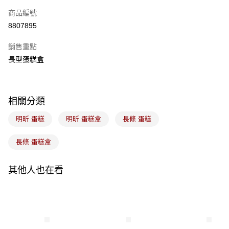
商品編號
悠遊付
8807895
Google Pay
銷售重點
全盈+PAY
長型蛋糕盒
ATM付款
運送方式
相關分類
常溫宅配-(限重20kg以下)
明昕 蛋糕
明昕 蛋糕盒
長條 蛋糕
每筆NT$100，滿NT$1,500(含以上)免運費
長條 蛋糕盒
付款後門市自取
免運費
其他人也在看