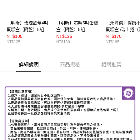
〔明昕〕玫瑰歐蕾4吋
〔明昕〕芯晴5吋蛋糕
〔永豐億〕提姆
蛋糕盒（附盤）5組
盒（附盤）5組
蛋糕盒 /瑞士捲（
袋）5組
NT$105
NT$125
NT$170
NT$125
NT$130
NT$195
詳細說明
商品規格
相關推薦