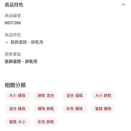
商品特色
信用卡一次付款
商品編號
LINE Pay
8837266
Apple Pay
商品特色
悠遊付
裝飾蛋糕、餅乾用
Google Pay
銷售重點
裝飾蛋糕、餅乾用
全盈+PAY
ATM付款
相關分類
運送方式
大小 糖珠
餅乾 混合
混合 蛋糕
大小 餅乾
7-11取貨(5kg以內，尺寸不超過90cm)
每筆NT$100，滿NT$1,500(含以上)免運費
混合 糖珠
糖珠 餅乾
彩色 糖珠
蛋糕 糖珠
常溫宅配-(限重20kg以下)
蛋糕 大小
彩色 餅乾
每筆NT$100，滿NT$1,500(含以上)免運費