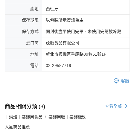
產地
西班牙
保存期限
以包裝所示資訊為主
保存方式
開封後盡早使用完畢，未使用完請放冷藏
進口商
茂順食品有限公司
地址
新北市板橋區重慶路89巷51號1F
電話
02-29587719
客服
商品相關分類 (3)
查看全部
｜烘焙｜裝飾用食品
裝飾用糖｜裝飾糖珠
人氣商品推薦