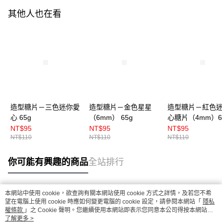
其他人也在看
造型糖片－三色迷你愛
造型糖片－金色星星
造型糖片－紅色
心 65g
（6mm） 65g
心糖片（4mm）6
NT$95
NT$95
NT$95
NT$110
NT$110
NT$110
你可能有興趣的商品
全站排行
本網站中使用 cookie，欲查詢有關本網站使用 cookie 方式之詳情，及若您不希
熱門標籤
望在電腦上使用 cookie 時應如何變更電腦的 cookie 設定，請參閱本網站「
隱私
權條款
」之 Cookie 聲明。您繼續使用本網站即表示您同意本公司得按本網站使
用條款之 Cookie 聲明使用 cookie。
了解更多 >