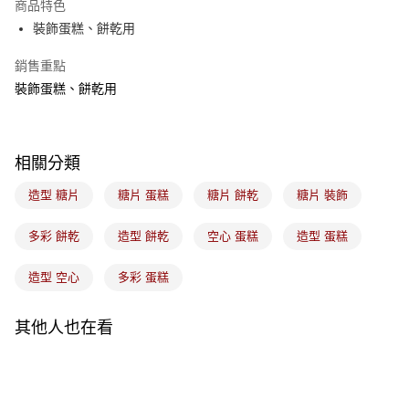
商品特色
悠遊付
裝飾蛋糕、餅乾用
Google Pay
銷售重點
裝飾蛋糕、餅乾用
全盈+PAY
ATM付款
相關分類
運送方式
造型 糖片
糖片 蛋糕
糖片 餅乾
糖片 裝飾
7-11取貨(5kg以內，尺寸不超過90cm)
每筆NT$100，滿NT$1,500(含以上)免運費
多彩 餅乾
造型 餅乾
空心 蛋糕
造型 蛋糕
常溫宅配-(限重20kg以下)
造型 空心
多彩 蛋糕
每筆NT$100，滿NT$1,500(含以上)免運費
付款後門市自取
其他人也在看
免運費