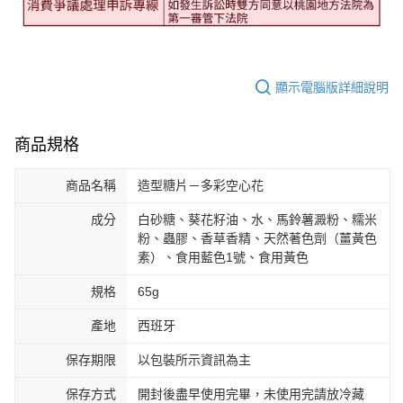
顯示電腦版詳細說明
商品規格
商品名稱
造型糖片－多彩空心花
成分
白砂糖、葵花籽油、水、馬鈴薯澱粉、糯米
粉、蟲膠、香草香精、天然著色劑（薑黃色
素）、食用藍色1號、食用黃色
規格
65g
產地
西班牙
保存期限
以包裝所示資訊為主
保存方式
開封後盡早使用完畢，未使用完請放冷藏