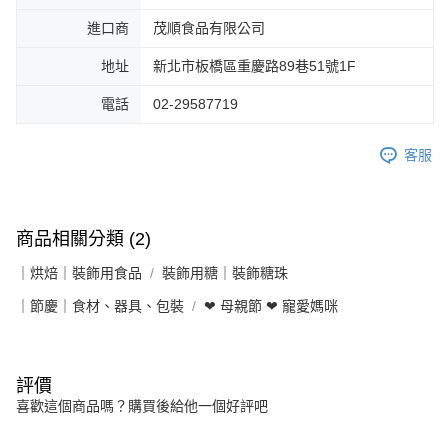
進口商
茂順食品有限公司
地址
新北市板橋區重慶路89巷51號1F
電話
02-29587719
客服
商品相關分類 (2)
｜烘焙｜裝飾用食品
裝飾用糖｜裝飾糖珠
｜節慶｜食材、器具、包裝
❤ 母親節 ❤ 寵愛媽咪
評價
喜歡這個商品嗎？購買後給他一個好評吧