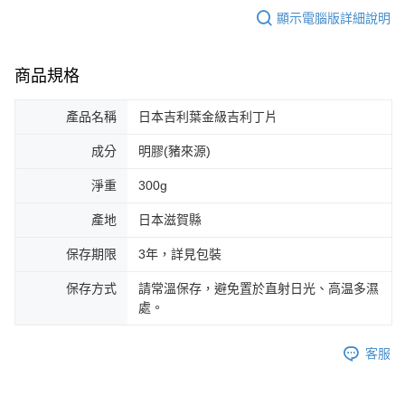
顯示電腦版詳細說明
商品規格
產品名稱
日本吉利葉金級吉利丁片
成分
明膠(豬來源)
淨重
300g
產地
日本滋賀縣
保存期限
3年，詳見包裝
保存方式
請常溫保存，避免置於直射日光、高温多濕
處。
客服