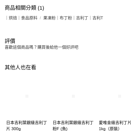
商品相關分類 (1)
｜烘焙｜食品原料
果凍粉｜布丁粉｜吉利丁｜吉利T
評價
喜歡這個商品嗎？購買後給他一個好評吧
其他人也在看
日本吉利葉銀級吉利丁
日本吉利葉銀級吉利丁
愛唯金級吉利丁
片 300g
粉F (魚)
1kg（原裝）