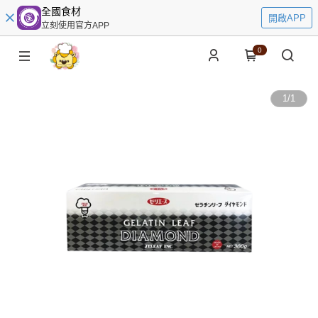
全國食材
開啟APP
立刻使用官方APP
0
1
/
1