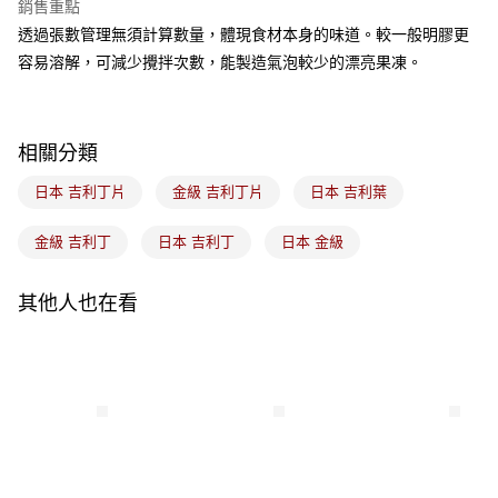
銷售重點
悠遊付
透過張數管理無須計算數量，體現食材本身的味道。較一般明膠更
容易溶解，可減少攪拌次數，能製造氣泡較少的漂亮果凍。
Google Pay
全盈+PAY
相關分類
ATM付款
日本 吉利丁片
金級 吉利丁片
日本 吉利葉
運送方式
金級 吉利丁
日本 吉利丁
日本 金級
7-11取貨(5kg以內，尺寸不超過90cm)
每筆NT$100，滿NT$1,500(含以上)免運費
其他人也在看
常溫宅配-(限重20kg以下)
每筆NT$100，滿NT$1,500(含以上)免運費
付款後門市自取
免運費