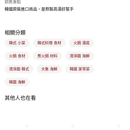
銷售重點
悠遊付
韓國原裝進口商品，是熬製高湯好幫手
Google Pay
全盈+PAY
相關分類
ATM付款
韓式 小菜
韓式料理 食材
火鍋 湯底
運送方式
火鍋 食材
煮火鍋 材料
清淨園 海鮮
7-11取貨(5kg以內，尺寸不超過90cm)
清淨園 韓式
大象 海鮮
韓國 家常菜
每筆NT$100，滿NT$1,500(含以上)免運費
常溫宅配-(限重20kg以下)
韓國 海鮮
每筆NT$100，滿NT$1,500(含以上)免運費
其他人也在看
付款後門市自取
免運費