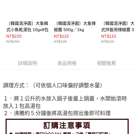
〔韓國清淨園〕大象韓
〔韓國清淨園〕大象辣
〔韓國清淨園〕
式小魚乾湯包 10gx8包
椒醬 500g／1kg
式拌飯用辣椒醬 3
NT$220
NT$115
NT$110
NT$250
NT$135
NT$120
詳細說明
商品規格
相關推薦
調理方式：（可依個人口味偏好調整水量）
１．將１公升的水放入鍋子後蓋上鍋蓋，水開始滾時
放入１包高湯包
２．沸騰約５分鐘後將高湯包撈出後即可料理