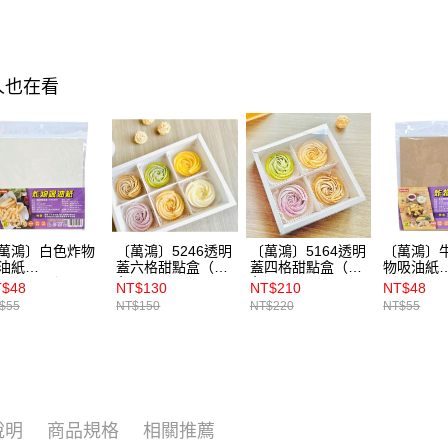
運送方式
7-11取貨
人也在看
每筆NT$1
常溫宅配-(
每筆NT$1
付款後門
免運費
萬鴻〕白色炸物
〔萬鴻〕5246透明
〔萬鴻〕5164透明
〔萬鴻〕
油紙
蓋六格甜點盒（白
蓋四格甜點盒（白
物吸油紙
22x20cm）50入
色）5入
色）10入
（22x20
T$48
NT$130
NT$210
NT$48
$55
NT$150
NT$220
NT$55
說明
商品規格
相關推薦