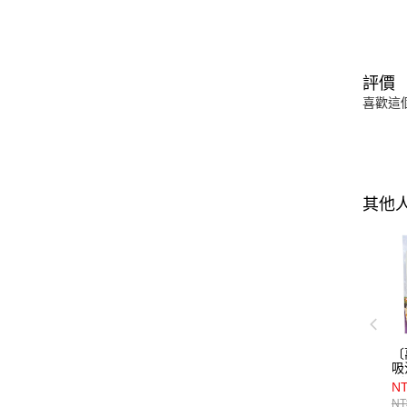
評價
喜歡這
其他
〔
吸
（
N
NT