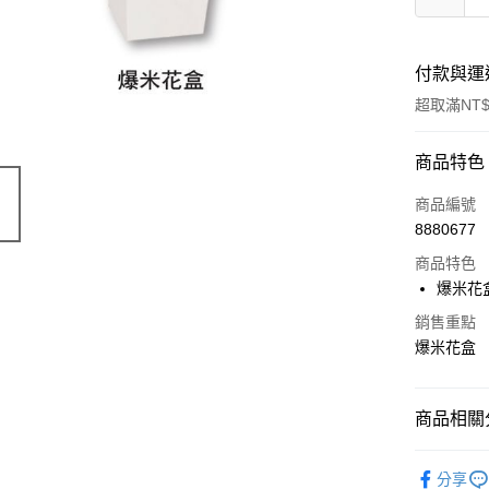
付款與運
超取滿NT$
付款方式
商品特色
信用卡一
商品編號
8880677
LINE Pay
商品特色
Apple Pay
爆米花
悠遊付
銷售重點
爆米花盒
Google Pa
全盈+PAY
商品相關分
ATM付款
｜包裝｜
分享