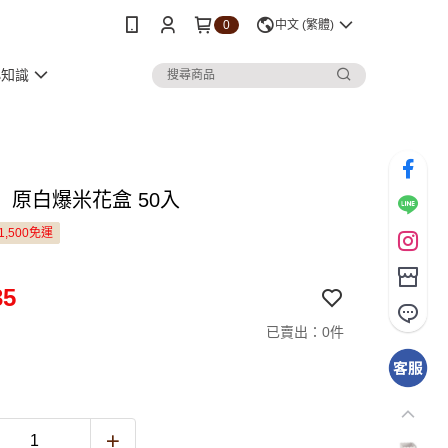
0
中文 (繁體)
小知識
〕原白爆米花盒 50入
1,500免運
35
已賣出：0件