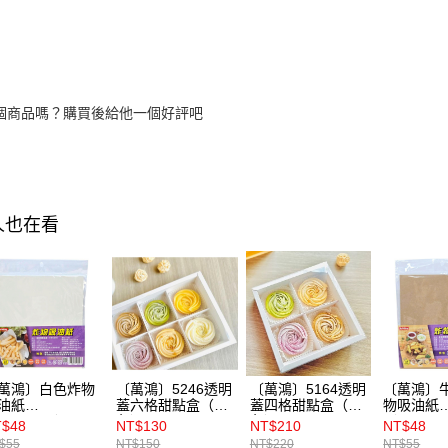
個商品嗎？購買後給他一個好評吧
人也在看
萬鴻〕白色炸物
〔萬鴻〕5246透明
〔萬鴻〕5164透明
〔萬鴻〕
油紙
蓋六格甜點盒（白
蓋四格甜點盒（白
物吸油紙
22x20cm）50入
色）5入
色）10入
（22x20
T$48
NT$130
NT$210
NT$48
$55
NT$150
NT$220
NT$55