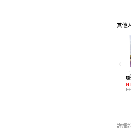
其他
〔
吸
（
N
NT
詳細