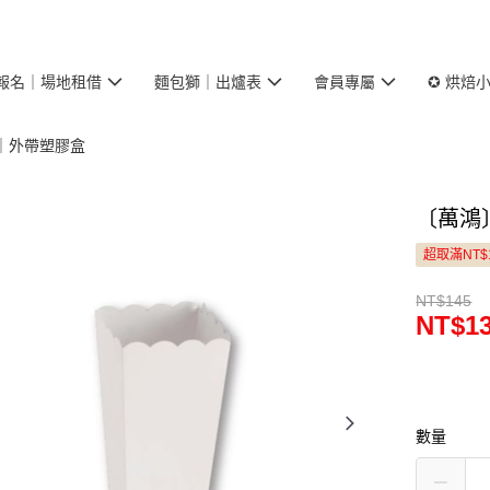
報名｜場地租借
麵包獅｜出爐表
會員專屬
✪ 烘焙
｜外帶塑膠盒
〔萬鴻
超取滿NT$
NT$145
NT$1
數量