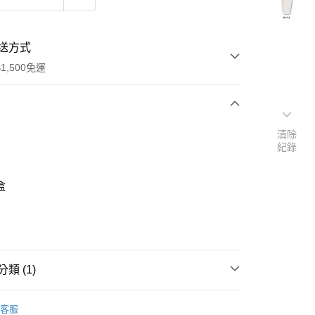
送方式
1,500免運
次付款
清除
紀錄
盒
y
類 (1)
禮盒、包材、配件
防油紙袋｜外帶餐盒｜外帶塑膠盒
客服