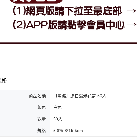
規格
商品名稱
〔萬鴻〕原白爆米花盒 50入
顏色
白色
數量
50入
規格
5.6*5.6*15.5cm