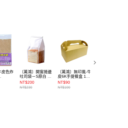
(5kg以內，尺寸不超過90cm)
00，滿NT$1,500(含以上)免運費
限重20kg以下)
00，滿NT$1,500(含以上)免運費
市自取
牛皮色炸
〔萬鴻〕開窗捲邊
〔萬鴻〕無印風-牛
Karo玉米糖漿
吐司袋－S原白 50
皮6K手提餐盒 10
473ml
cm）50入
入
入
NT$200
NT$90
NT$235
NT$230
NT$100
NT$250