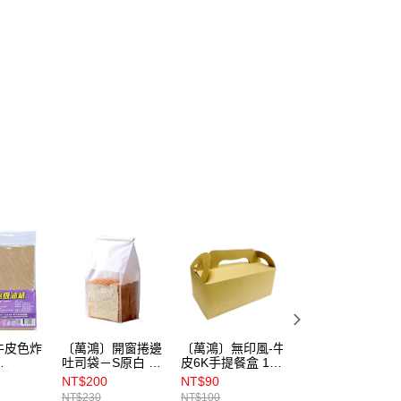
牛皮色炸
〔萬鴻〕開窗捲邊
〔萬鴻〕無印風-牛
Karo玉米糖漿
吐司袋－S原白 50
皮6K手提餐盒 10
473ml
cm）50入
入
入
NT$200
NT$90
NT$235
NT$230
NT$100
NT$250