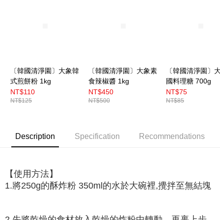
〔韓國清淨園〕大象韓
〔韓國清淨園〕大象素
〔韓國清淨園〕
式煎餅粉 1kg
食辣椒醬 1kg
國料理糖 700g
NT$110
NT$450
NT$75
NT$125
NT$500
NT$85
Description
Specification
Recommendations
【使用方法】
1.將250g的酥炸粉 350ml的水於大碗裡,攪拌至無結塊
2.先將乾燥的食材放入乾燥的炸粉中轉動，再裹上步