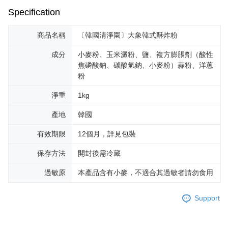
Specification
商品名稱
〔韓國清淨園〕大象韓式酥炸粉
成分
小麥粉、玉米澱粉、鹽、複方膨脹劑（酸性
焦磷酸鈉、碳酸氫鈉、小麥粉）蒜粉、洋蔥
粉
淨重
1kg
產地
韓國
有效期限
12個月，詳見包裝
保存方法
開封後需冷藏
過敏原
本產品含有小麥，不適合其過敏者請勿食用
Support