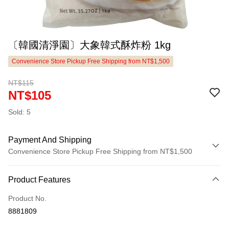
〔韓國清淨園〕大象韓式酥炸粉 1kg
Convenience Store Pickup Free Shipping from NT$1,500
NT$115
NT$105
Sold: 5
Payment And Shipping
Convenience Store Pickup Free Shipping from NT$1,500
Payment Method
Product Features
Credit Card (Full Payment)
Product No.
LINE Pay
8881809
Apple Pay