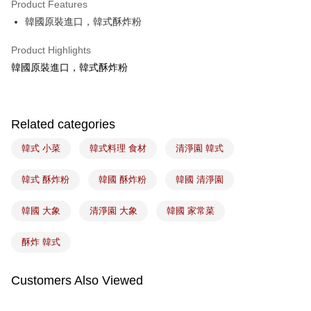
Product Features
Easy Wallet
韓國原裝進口，韓式酥炸粉
Google Pay
Product Highlights
Plus Pay
韓國原裝進口，韓式酥炸粉
ATM Transfer
Related categories
Shipping Method
7-11取貨(5kg以內，尺寸不超過90cm)
韓式 小菜
韓式料理 食材
清淨園 韓式
NT$100/order | Free shipping on orders of NT$1,500 or more
韓式 酥炸粉
韓國 酥炸粉
韓國 清淨園
常溫宅配-(限重20kg以下)
NT$100/order | Free shipping on orders of NT$1,500 or more
韓國 大象
清淨園 大象
韓國 家常菜
付款後門市自取
酥炸 韓式
Free shipping
Customers Also Viewed