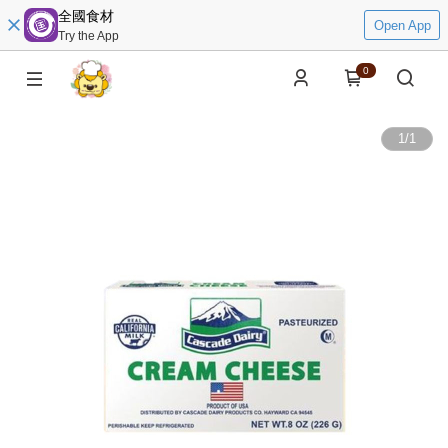
全國食材
Open App
Try the App
0
1
/
1