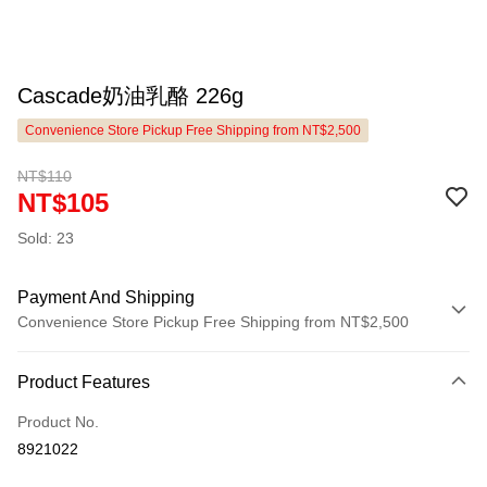
Cascade奶油乳酪 226g
Convenience Store Pickup Free Shipping from NT$2,500
NT$110
NT$105
Sold: 23
Payment And Shipping
Convenience Store Pickup Free Shipping from NT$2,500
Payment Method
Product Features
Credit Card (Full Payment)
Product No.
LINE Pay
8921022
Apple Pay