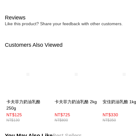
Reviews
Like this product? Share your feedback with other customers.
Customers Also Viewed
卡夫菲力奶油乳酪
卡夫菲力奶油乳酪 2kg
安佳奶油乳酪 1k
250g
NT$125
NT$725
NT$330
NT$130
NT$800
NT$350
You May Also Like
Best Sellers