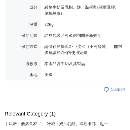
成分
殺菌牛奶及乳脂、鹽、黏稠劑(關華豆膠、
刺槐豆膠)
淨重
226g
保存期限
詳見包裝／可來信詢問最新效期
保存方式
請儲存於攝氏2～7度Ｃ（不可冷凍）；開封
後建議於7日內使用完畢
過敏原
本產品含牛奶及其製品
產地
美國
Support
Relevant Category (1)
｜烘焙｜低溫食材
｜冷藏｜奶油乳酪、瑪斯卡邦、起士