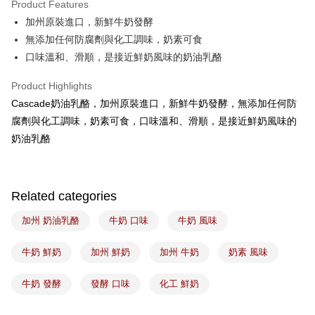
Product Features
Easy Wallet
加州原裝進口，新鮮牛奶發酵
無添加任何防腐劑與化工調味，奶素可食
Google Pay
口味溫和、滑順，是接近鮮奶風味的奶油乳酪
Plus Pay
Product Highlights
ATM Transfer
Cascade奶油乳酪，加州原裝進口，新鮮牛奶發酵，無添加任何防
腐劑與化工調味，奶素可食，口味溫和、滑順，是接近鮮奶風味的
Shipping Method
奶油乳酪
冷藏7-11取貨(5kg以內，尺寸不超過90cm)
NT$200/order | Free shipping on orders of NT$2,500 or more
黑貓冷藏宅配-(限重20kg以下)
Related categories
NT$200/order | Free shipping on orders of NT$2,500 or more
加州 奶油乳酪
牛奶 口味
牛奶 風味
冷藏付款後門市自取
牛奶 鮮奶
加州 鮮奶
加州 牛奶
奶素 風味
Free shipping
牛奶 發酵
發酵 口味
化工 鮮奶