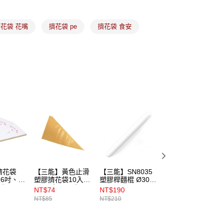
花袋 花嘴
擠花袋 pe
擠花袋 食安
擠花袋
【三能】黃色止滑
【三能】SN8035
【三能】SN4107
16吋、
塑膠擠花袋10入
塑膠桿麵棍 Ø30ｘ
塑膠柄切麵刀
0吋）
（16吋、18吋）
33cm
NT$74
NT$190
NT$157
NT$85
NT$210
NT$165