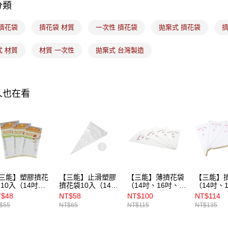
分類
 擠花袋
擠花袋 材質
一次性 擠花袋
拋棄式 擠花袋
擠
式 材質
材質 一次性
拋棄式 台灣製造
人也在看
三能】塑膠擠花
【三能】止滑塑膠
【三能】薄擠花袋
【三能】
 10入（14吋、
擠花袋10入（14
（14吋、16吋、
（14吋、
6吋、18吋）
吋、16吋、18吋）
18吋、20吋）
18吋、2
T$48
NT$58
NT$100
NT$114
$55
NT$65
NT$115
NT$135