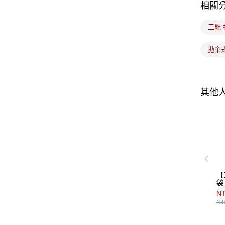
相關
三能
拋棄
其他
【
袋
1
N
NT