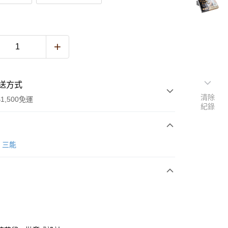
送方式
清除
1,500免運
紀錄
次付款
G 三能
y