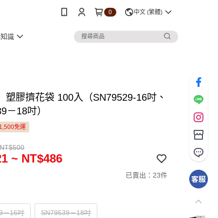
0
中文 (繁體)
小知識
塑膠擠花袋 100入（SN79529-16吋、
539－18吋）
1,500免運
 NT$500
1 ~ NT$486
已賣出：23件
29－16吋
SN79539－18吋