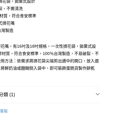
擠花袋，拋棄式設計
裂、不需清洗
膠材質，符合食安標準
式擠花嘴
台灣製造
花嘴，有16吋及18吋規格，一次性擠花袋，拋棄式設
(5kg以內，尺寸不超過90cm)
膠材質，符合食安標準，100％台灣製造，不易破裂、不
00，滿NT$1,500(含以上)免運費
使用方法：依需求將擠花袋尖端剪出適中的開口，放入選
限重20kg以下)
，將鮮奶油或麵糊倒入袋中，即可裝飾蛋糕貨製作餅乾
00，滿NT$1,500(含以上)免運費
市自取
類 (1)
器具、工具
擠花袋
客服