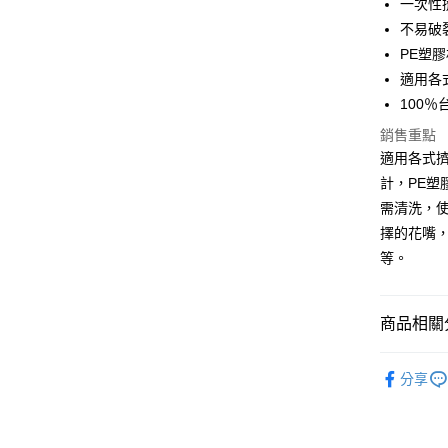
一次性
全盈+PAY
不易破
PE塑
ATM付款
適用各
100％
運送方式
銷售重點
適用各式擠
7-11取貨
計，PE塑
每筆NT$1
需清洗，
常溫宅配-(
擇的花嘴
每筆NT$1
等。
付款後門
免運費
商品相關分
｜烘焙｜
分享