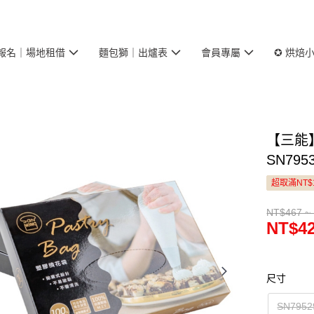
報名｜場地租借
麵包獅｜出爐表
會員專屬
✪ 烘焙
【三能】
SN79
超取滿NT$
NT$467 ~
NT$42
尺寸
SN795