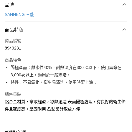
品牌
信用卡一次付款
SANNENG 三能
LINE Pay
商品特色
Apple Pay
商品編號
悠遊付
8949231
Google Pay
商品特色
全盈+PAY
陽極產品：離水性40%，耐熱溫度在300°C以下，使用壽命在
ATM付款
3,000次以上，適用於一般烘焙。
特性：不易氧化，衛生易清洗，使用時要上油；
運送方式
銷售重點
7-11取貨(5kg以內，尺寸不超過90cm)
鋁合金材質，拿取輕盈，導熱迅速 表面陽極處理，有良好的衛生條
每筆NT$100，滿NT$1,500(含以上)免運費
件且密度高，堅固耐用 凸點設計取放方便
常溫宅配-(限重20kg以下)
每筆NT$100，滿NT$1,500(含以上)免運費