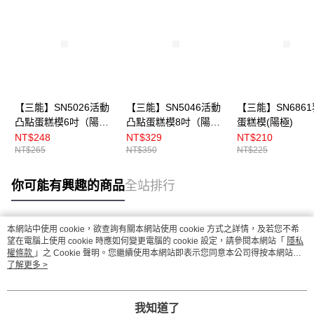
【三能】SN5026活動
【三能】SN5046活動
【三能】SN686
凸點蛋糕模6吋（陽
凸點蛋糕模8吋（陽
蛋糕模(陽極)
極）
極）
NT$248
NT$329
NT$210
NT$265
NT$350
NT$225
你可能有興趣的商品
全站排行
本網站中使用 cookie，欲查詢有關本網站使用 cookie 方式之詳情，及若您不希
熱門標籤
望在電腦上使用 cookie 時應如何變更電腦的 cookie 設定，請參閱本網站「
隱私
權條款
」之 Cookie 聲明。您繼續使用本網站即表示您同意本公司得按本網站使
用條款之 Cookie 聲明使用 cookie。
了解更多 >
我知道了