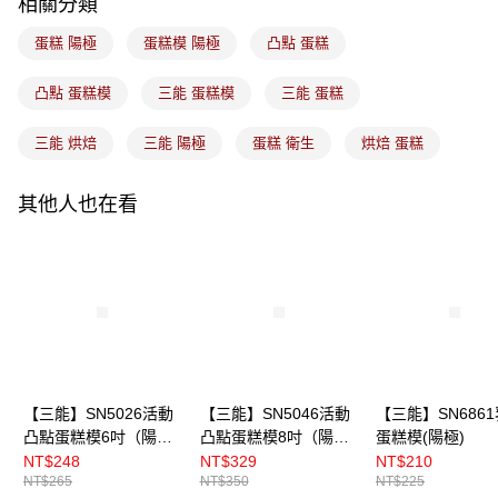
相關分類
付款後門市自取
免運費
蛋糕 陽極
蛋糕模 陽極
凸點 蛋糕
凸點 蛋糕模
三能 蛋糕模
三能 蛋糕
三能 烘焙
三能 陽極
蛋糕 衛生
烘焙 蛋糕
其他人也在看
【三能】SN5026活動
【三能】SN5046活動
【三能】SN686
凸點蛋糕模6吋（陽
凸點蛋糕模8吋（陽
蛋糕模(陽極)
極）
極）
NT$248
NT$329
NT$210
NT$265
NT$350
NT$225