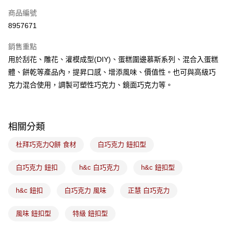
商品編號
悠遊付
8957671
Google Pay
銷售重點
全盈+PAY
用於刮花、雕花、灌模成型(DIY)、蛋糕圍邊慕斯系列、混合入蛋糕
ATM付款
體、餅乾等產品內，提昇口感、增添風味、價值性。也可與高級巧
克力混合使用，調製可塑性巧克力、鏡面巧克力等。
運送方式
冷藏7-11取貨(5kg以內，尺寸不超過90cm)
每筆NT$200，滿NT$2,500(含以上)免運費
相關分類
黑貓冷藏宅配-(限重20kg以下)
杜拜巧克力Q餅 食材
白巧克力 鈕扣型
每筆NT$200，滿NT$2,500(含以上)免運費
白巧克力 鈕扣
h&c 白巧克力
h&c 鈕扣型
冷藏付款後門市自取
h&c 鈕扣
白巧克力 風味
正慧 白巧克力
免運費
風味 鈕扣型
特級 鈕扣型