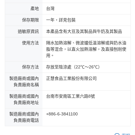
產地
台灣
保存期限
一年，詳見包裝
過敏原資訊
本產品含有大豆及其製品與牛奶及其製品
使用方法
隔水加熱溶解、微波爐低溫溶解或與奶水油
脂等混合，以直火加熱溶解，及直接刨削使
用。
保存方法
存放至陰涼處（22℃～26℃）
製造廠商或國內
正慧食品工業股份有限公司
負責廠商名稱
製造廠商或國內
台南市安南區工業六路8號
負責廠商地址
製造廠商或國內
+886-6-3841100
負責廠商電話