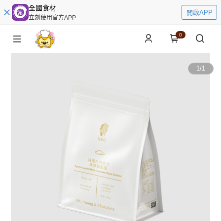
全國食材
開啟APP
立刻使用官方APP
0
1
/
1