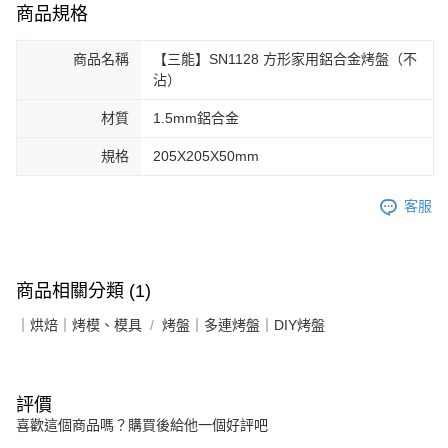
商品規格
商品名稱
【三能】SN1128 方形家用鋁合金烤盤（不
沾）
材質
1.5mm鋁合金
規格
205X205X50mm
客服
商品相關分類 (1)
｜烘焙｜烤模、模具
烤盤｜多連烤盤｜DIY烤盤
評價
喜歡這個商品嗎？購買後給他一個好評吧