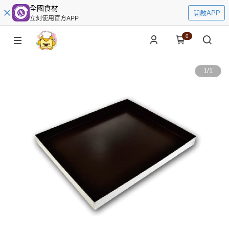
全國食材
開啟APP
立刻使用官方APP
0
1
/
1