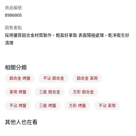
商品編號
悠遊付
8986805
Google Pay
銷售重點
全盈+PAY
採用優質鋁合金材質製作，輕盈好拿取 表面陽極處理，乾淨衛生好
ATM付款
清理
運送方式
常溫宅配-(限重20kg以下)
相關分類
每筆NT$100，滿NT$1,500(含以上)免運費
鋁合金 烤盤
不沾 鋁合金
鋁合金 家用
付款後門市自取
家用 烤盤
三能 鋁合金
方形 鋁合金
免運費
不沾 烤盤
三能 烤盤
方形 烤盤
不沾 家用
其他人也在看