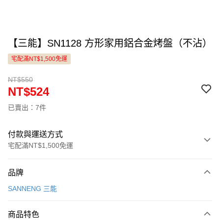
【三能】SN1128 方形家用鋁合金烤盤（不沾）
宅配滿NT$1,500免運
NT$550
NT$524
已賣出：7件
付款與運送方式
宅配滿NT$1,500免運
付款方式
品牌
信用卡一次付款
SANNENG 三能
LINE Pay
商品特色
Apple Pay