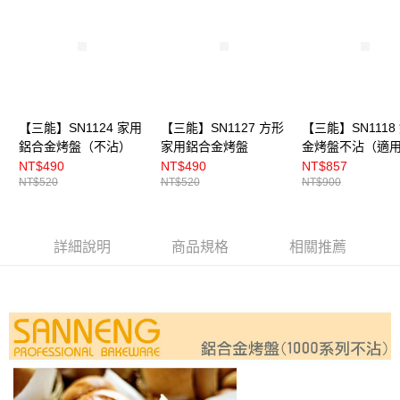
【三能】SN1124 家用
【三能】SN1127 方形
【三能】SN1118
鋁合金烤盤（不沾）
家用鋁合金烤盤
金烤盤不沾（適
DR.GOOD烤箱）
NT$490
NT$490
NT$857
NT$520
NT$520
NT$900
詳細說明
商品規格
相關推薦