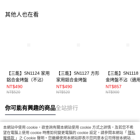
其他人也在看
【三能】SN1124 家用
【三能】SN1127 方形
【三能】SN1118
鋁合金烤盤（不沾）
家用鋁合金烤盤
金烤盤不沾（適
DR.GOOD烤箱）
NT$490
NT$490
NT$857
NT$520
NT$520
NT$900
你可能有興趣的商品
全站排行
本網站中使用 cookie，欲查詢有關本網站使用 cookie 方式之詳情，及若您不希
熱門標籤
望在電腦上使用 cookie 時應如何變更電腦的 cookie 設定，請參閱本網站「
隱私
權條款
」之 Cookie 聲明。您繼續使用本網站即表示您同意本公司得按本網站使