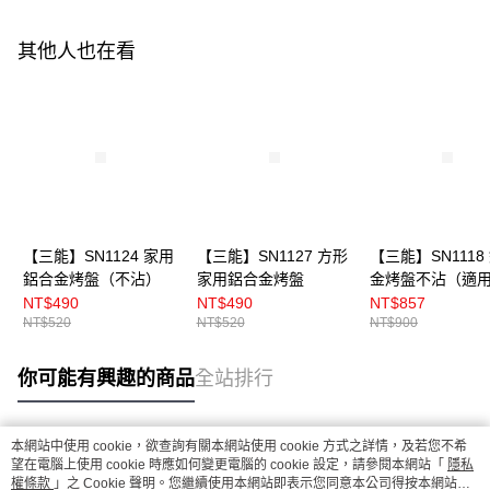
其他人也在看
【三能】SN1124 家用
【三能】SN1127 方形
【三能】SN1118
鋁合金烤盤（不沾）
家用鋁合金烤盤
金烤盤不沾（適
DR.GOOD烤箱）
NT$490
NT$490
NT$857
NT$520
NT$520
NT$900
你可能有興趣的商品
全站排行
本網站中使用 cookie，欲查詢有關本網站使用 cookie 方式之詳情，及若您不希
熱門標籤
望在電腦上使用 cookie 時應如何變更電腦的 cookie 設定，請參閱本網站「
隱私
權條款
」之 Cookie 聲明。您繼續使用本網站即表示您同意本公司得按本網站使