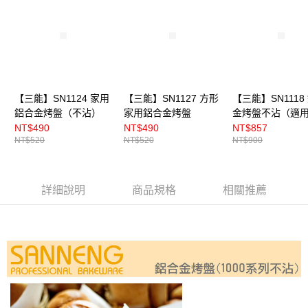
【三能】SN1124 家用
【三能】SN1127 方形
【三能】SN1118
鋁合金烤盤（不沾）
家用鋁合金烤盤
金烤盤不沾（適
DR.GOOD烤箱）
NT$490
NT$490
NT$857
NT$520
NT$520
NT$900
詳細說明
商品規格
相關推薦