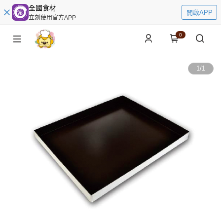
全國食材
開啟APP
立刻使用官方APP
0
1
/
1