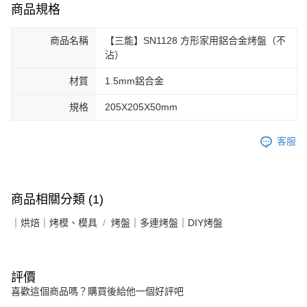
商品規格
商品名稱
【三能】SN1128 方形家用鋁合金烤盤（不
沾）
材質
1.5mm鋁合金
規格
205X205X50mm
客服
商品相關分類 (1)
｜烘焙｜烤模、模具
烤盤｜多連烤盤｜DIY烤盤
評價
喜歡這個商品嗎？購買後給他一個好評吧