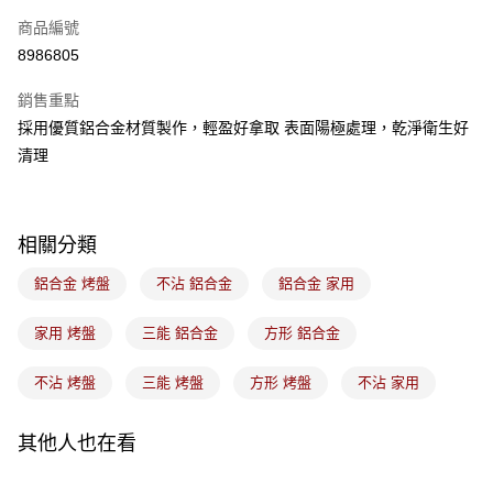
商品編號
悠遊付
8986805
Google Pay
銷售重點
全盈+PAY
採用優質鋁合金材質製作，輕盈好拿取 表面陽極處理，乾淨衛生好
ATM付款
清理
運送方式
常溫宅配-(限重20kg以下)
相關分類
每筆NT$100，滿NT$1,500(含以上)免運費
鋁合金 烤盤
不沾 鋁合金
鋁合金 家用
付款後門市自取
家用 烤盤
三能 鋁合金
方形 鋁合金
免運費
不沾 烤盤
三能 烤盤
方形 烤盤
不沾 家用
其他人也在看