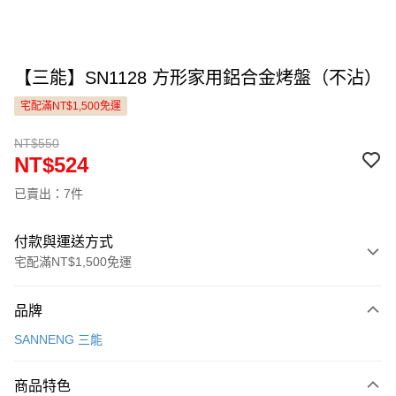
【三能】SN1128 方形家用鋁合金烤盤（不沾）
宅配滿NT$1,500免運
NT$550
NT$524
已賣出：7件
付款與運送方式
宅配滿NT$1,500免運
付款方式
品牌
信用卡一次付款
SANNENG 三能
LINE Pay
商品特色
Apple Pay