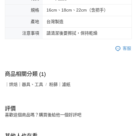
規格
16cm、18cm、22cm（含把手）
產地
台灣製造
注意事項
請清潔後要擦拭，保持乾燥
客服
商品相關分類 (1)
｜烘焙｜器具、工具
粉篩｜濾紙
評價
喜歡這個商品嗎？購買後給他一個好評吧
其他人也在看