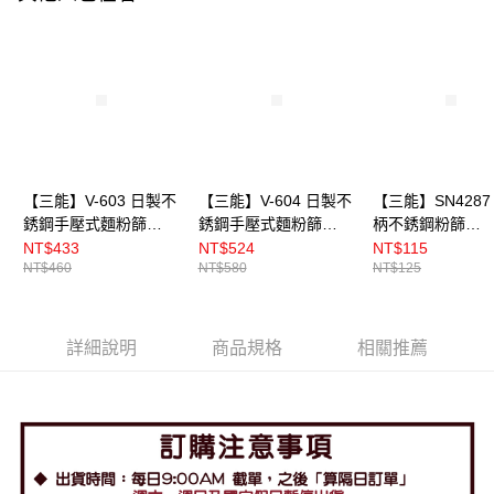
免運費
【三能】V-603 日製不
【三能】V-604 日製不
【三能】SN4287
銹鋼手壓式麵粉篩
銹鋼手壓式麵粉篩
柄不銹鋼粉篩
（小）
（大）
8cm（中）
NT$433
NT$524
NT$115
NT$460
NT$580
NT$125
詳細說明
商品規格
相關推薦