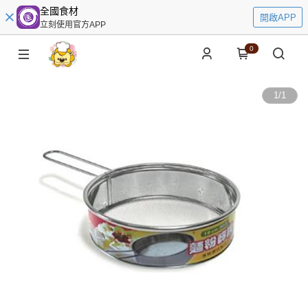
全國食材
開啟APP
立刻使用官方APP
0
1
/
1