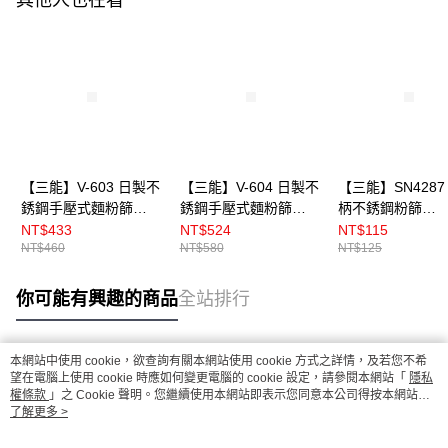
【三能】V-603 日製不
【三能】V-604 日製不
【三能】SN4287
銹鋼手壓式麵粉篩
銹鋼手壓式麵粉篩
柄不銹鋼粉篩
（小）
（大）
8cm（中）
NT$433
NT$524
NT$115
NT$460
NT$580
NT$125
你可能有興趣的商品
全站排行
本網站中使用 cookie，欲查詢有關本網站使用 cookie 方式之詳情，及若您不希
熱門標籤
望在電腦上使用 cookie 時應如何變更電腦的 cookie 設定，請參閱本網站「
隱私
權條款
」之 Cookie 聲明。您繼續使用本網站即表示您同意本公司得按本網站使
用條款之 Cookie 聲明使用 cookie。
了解更多 >