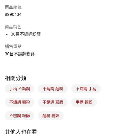
商品編號
LINE Pay
8990434
Apple Pay
商品特色
悠遊付
30目不鏽鋼粉篩
Google Pay
銷售重點
30目不鏽鋼粉篩
全盈+PAY
ATM付款
相關分類
運送方式
手柄 不銹鋼
不銹鋼 麵粉
不鏽鋼 手柄
7-11取貨(5kg以內，尺寸不超過90cm)
每筆NT$100，滿NT$1,500(含以上)免運費
不鏽鋼 麵粉
不銹鋼 粉篩
手柄 麵粉
常溫宅配-(限重20kg以下)
不鏽鋼 粉篩
麵粉 粉篩
每筆NT$100，滿NT$1,500(含以上)免運費
付款後門市自取
其他人也在看