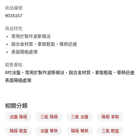
商品編號
悠遊付
9016157
Google Pay
商品特色
全盈+PAY
常用於製作波斯頓派
ATM付款
鋁合金材質，拿取輕盈，導熱迅速
表面陽極處理
運送方式
銷售重點
7-11取貨(5kg以內，尺寸不超過90cm)
8吋派盤，常用於製作波斯頓派，鋁合金材質，拿取輕盈，導熱迅速
每筆NT$100，滿NT$1,500(含以上)免運費
表面陽極處理
常溫宅配-(限重20kg以下)
每筆NT$100，滿NT$1,500(含以上)免運費
相關分類
付款後門市自取
免運費
派盤 陽極
三能 陽極
三能 派盤
陽極 拿取
陽極 輕盈
派盤 導熱
陽極 導熱
三能 輕盈