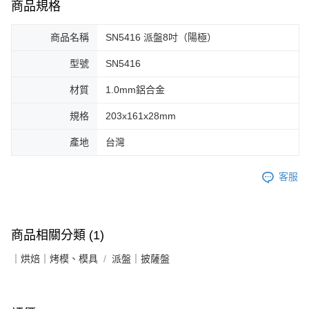
商品規格
商品名稱
SN5416 派盤8吋（陽極）
型號
SN5416
材質
1.0mm鋁合金
規格
203x161x28mm
產地
台灣
客服
商品相關分類 (1)
｜烘焙｜烤模、模具
派盤｜披薩盤