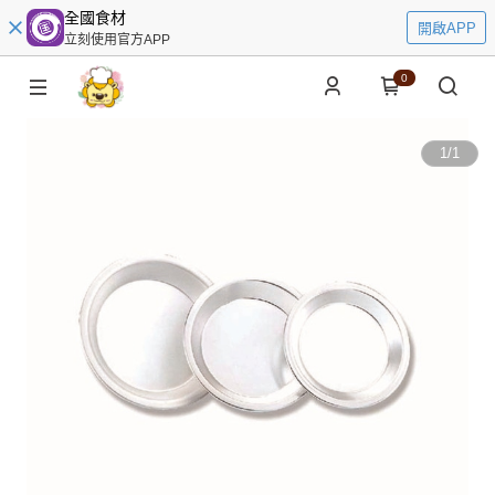
全國食材
開啟APP
立刻使用官方APP
0
1
/
1