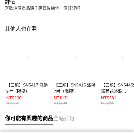
評價
喜歡這個商品嗎？購買後給他一個好評吧
其他人也在看
【三能】SN5417 派盤
【三能】SN5415 派盤
【三能】SN544
9吋（陽極）
7吋（陽極）
深菊花派盤
17.7cm（陽極）
NT$200
NT$171
NT$281
NT$210
NT$200
NT$290
你可能有興趣的商品
全站排行