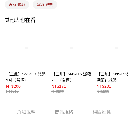
波斯 頓派
拿取 導熱
其他人也在看
【三能】SN5417 派盤
【三能】SN5415 派盤
【三能】SN544
9吋（陽極）
7吋（陽極）
深菊花派盤
17.7cm（陽極）
NT$200
NT$171
NT$281
NT$210
NT$200
NT$290
詳細說明
商品規格
相關推薦