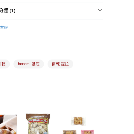
類 (1)
(5kg以內，尺寸不超過90cm)
食品原料
餅乾｜棉花糖｜糯米殼｜其他食材
00，滿NT$1,500(含以上)免運費
客服
限重20kg以下)
00，滿NT$1,500(含以上)免運費
市自取
 餅乾
bonomi 基底
餅乾 提拉