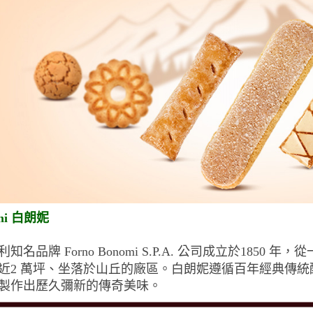
mi 白朗妮
利知名品牌 Forno Bonomi S.P.A. 公司成立於18
近2 萬坪、坐落於山丘的廠區。白朗妮遵循百年經典傳
製作出歷久彌新的傳奇美味。