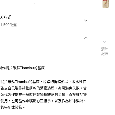
送方式
1,500免運
次付款
清除
紀錄
作提拉米蘇Tiramisu的基底
提拉米蘇Tiramisu的基底，標準的拇指形狀，吸水性佳
y
可省去自己製作拇指餅乾的繁複過程，亦可避免失敗，省
。替代製作提拉米蘇時自製拇指餅乾的步驟，直接鋪於提
層使用。也可當作零嘴點心直接食，以及作為如冰淇淋、
點的搭配或裝飾。