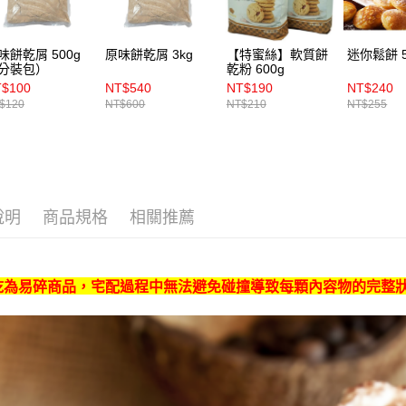
味餅乾屑 500g
原味餅乾屑 3kg
【特蜜絲】軟質餅
迷你鬆餅 5
分裝包）
乾粉 600g
$100
NT$540
NT$190
NT$240
$120
NT$600
NT$210
NT$255
說明
商品規格
相關推薦
乾為易碎商品，宅配過程中無法避免碰撞導致每顆內容物的完整