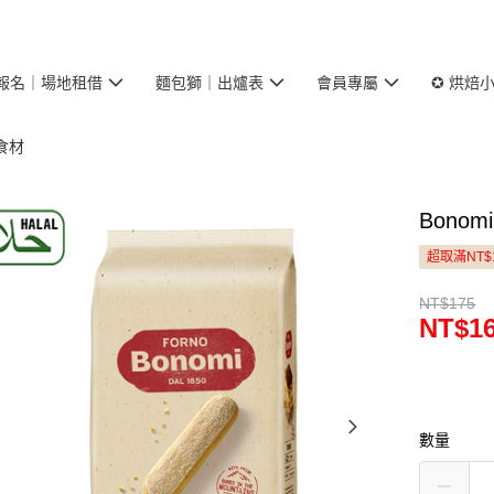
報名｜場地租借
麵包獅｜出爐表
會員專屬
✪ 烘焙
食材
Bono
超取滿NT$
NT$175
NT$1
數量