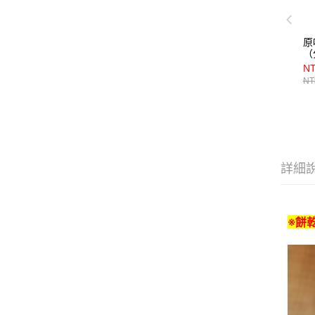
原
（
NT
NT
詳細
※餅