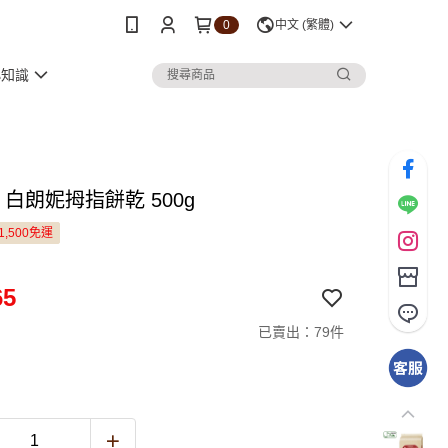
0
中文 (繁體)
小知識
mi 白朗妮拇指餅乾 500g
1,500免運
65
已賣出：79件