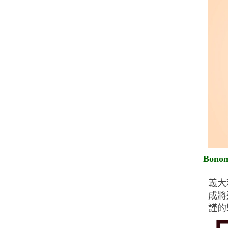
Bono
義大
成將
謹的