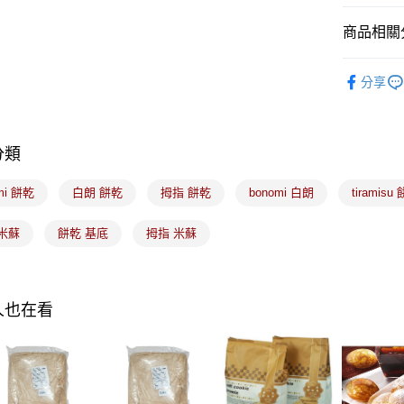
運送方式
商品相關分
7-11取貨
｜烘焙｜
每筆NT$1
分享
常溫宅配-(
每筆NT$1
分類
付款後門
mi 餅乾
白朗 餅乾
拇指 餅乾
bonomi 白朗
tiramisu
免運費
米蘇
餅乾 基底
拇指 米蘇
人也在看