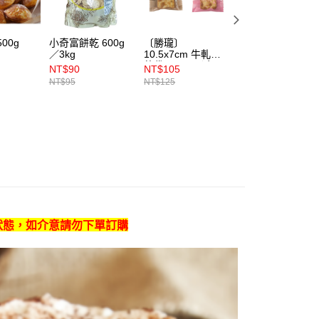
00g
小奇富餅乾 600g
〔勝瓏〕
【特蜜絲】布魯塞
／3kg
10.5x7cm 牛軋餅
爾鬆餅粉 600g
乾袋 100入（金／
NT$90
NT$105
NT$235
粉／白）顏色隨機
NT$95
NT$125
NT$250
出貨
狀態，如介意請勿下單訂購