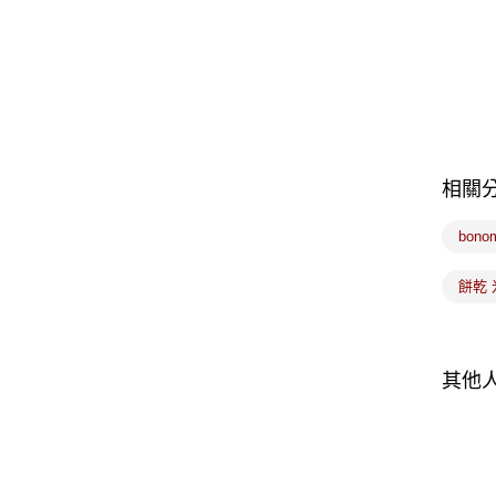
相關
bono
餅乾 
其他