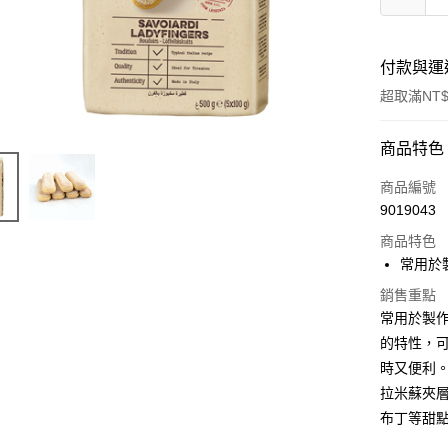
付款與運
超取滿NT$
付款方式
商品特色
信用卡一
商品編號
9019043
LINE Pay
商品特色
Apple Pay
常用於製
悠遊付
銷售重點
常用於製作
Google Pa
的特性，
時又便利
全盈+PAY
拉米蘇夾
ATM付款
布丁等甜