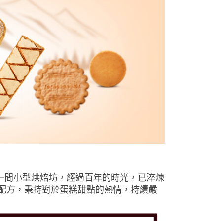
50 年，從一間小型烘焙坊，經過百年的時光，已淬煉
統配方，秉持對於蛋糕甜點的熱情，持續嚴