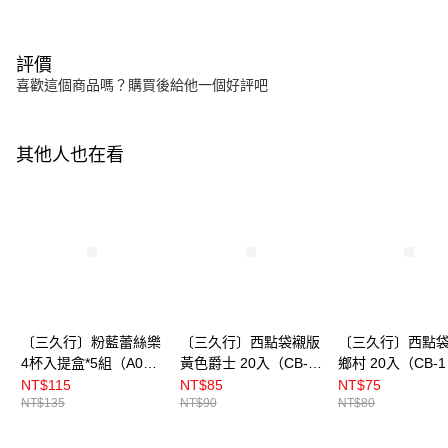
評價
喜歡這個商品嗎？購買後給他一個好評吧
其他人也在看
〔三久行〕粉藍蕾絲樂
〔三久行〕西點袋襯版
〔三久行〕西點
4杯入提盒*5組（A09-
黃色爵士 20入（CB-3
鄉村 20入（CB-1
5-4）
）
NT$115
NT$85
NT$75
NT$135
NT$90
NT$80