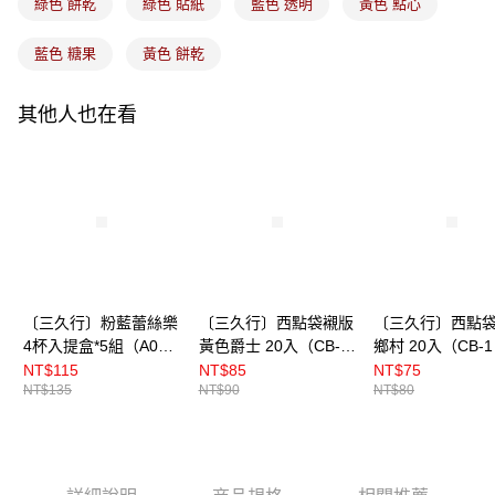
綠色 餅乾
綠色 貼紙
藍色 透明
黃色 點心
免運費
藍色 糖果
黃色 餅乾
其他人也在看
〔三久行〕粉藍蕾絲樂
〔三久行〕西點袋襯版
〔三久行〕西點
4杯入提盒*5組（A09-
黃色爵士 20入（CB-3
鄉村 20入（CB-1
5-4）
）
NT$115
NT$85
NT$75
NT$135
NT$90
NT$80