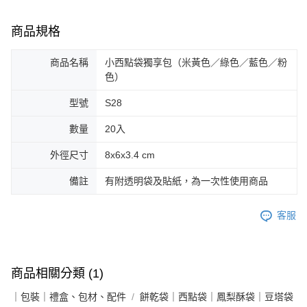
商品規格
商品名稱
小西點袋獨享包（米黃色／綠色／藍色／粉
色）
型號
S28
數量
20入
外徑尺寸
8x6x3.4 cm
備註
有附透明袋及貼紙，為一次性使用商品
客服
商品相關分類 (1)
｜包裝｜禮盒、包材、配件
餅乾袋｜西點袋｜鳳梨酥袋｜豆塔袋