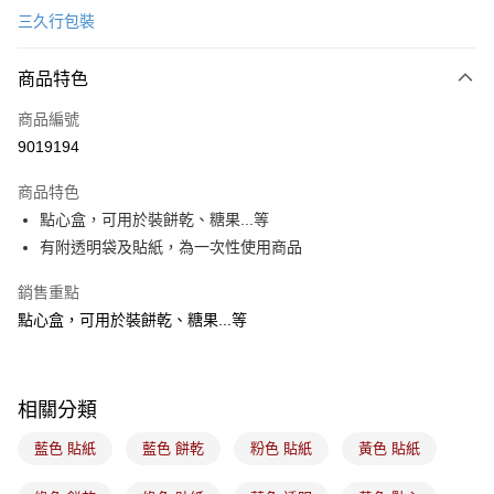
三久行包裝
LINE Pay
商品特色
Apple Pay
商品編號
悠遊付
9019194
Google Pay
商品特色
全盈+PAY
點心盒，可用於裝餅乾、糖果...等
ATM付款
有附透明袋及貼紙，為一次性使用商品
銷售重點
運送方式
點心盒，可用於裝餅乾、糖果...等
7-11取貨(5kg以內，尺寸不超過90cm)
每筆NT$100，滿NT$1,500(含以上)免運費
常溫宅配-(限重20kg以下)
相關分類
每筆NT$100，滿NT$1,500(含以上)免運費
藍色 貼紙
藍色 餅乾
粉色 貼紙
黃色 貼紙
付款後門市自取