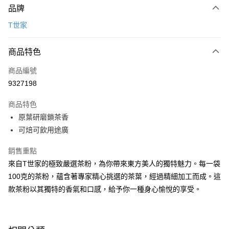
品牌
信用卡一次付款
T世家
LINE Pay
商品特色
Apple Pay
商品編號
悠遊付
9327198
Google Pay
商品特色
全盈+PAY
原葉研磨鎖茶香
ATM付款
可焙可飲用途廣
銷售重點
運送方式
來自T世家的極致嚴選茶粉，為你帶來東方美人的獨特魅力。每一袋
7-11取貨(5kg以內，尺寸不超過90cm)
100克的茶粉，蘊含著專家精心挑選的茶葉，經過精細加工而成。這
每筆NT$100，滿NT$1,500(含以上)免運費
款茶粉以其獨特的香氣和口感，給予你一種身心愉悅的享受。
常溫宅配-(限重20kg以下)
每筆NT$100，滿NT$1,500(含以上)免運費