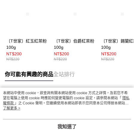
〔T世家〕紅玉紅茶粉
〔T世家〕伯爵紅茶粉
〔T世家〕錫蘭紅
100g
100g
100g
NT$200
NT$200
NT$200
NT$220
NT$220
NT$220
你可能有興趣的商品
全站排行
本網站中使用 cookie，欲查詢有關本網站使用 cookie 方式之詳情，及若您不希
熱門標籤
望在電腦上使用 cookie 時應如何變更電腦的 cookie 設定，請參閱本網站「
隱私
權條款
」之 Cookie 聲明。您繼續使用本網站即表示您同意本公司得按本網站使
用條款之 Cookie 聲明使用 cookie。
了解更多 >
我知道了