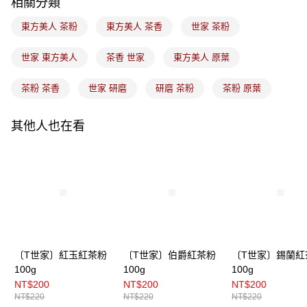
相關分類
付款後門市自取
免運費
東方美人 茶粉
東方美人 茶香
世家 茶粉
世家 東方美人
茶香 世家
東方美人 原葉
茶粉 茶香
世家 研磨
研磨 茶粉
茶粉 原葉
其他人也在看
〔T世家〕紅玉紅茶粉
〔T世家〕伯爵紅茶粉
〔T世家〕錫蘭紅
100g
100g
100g
NT$200
NT$200
NT$200
NT$220
NT$220
NT$220