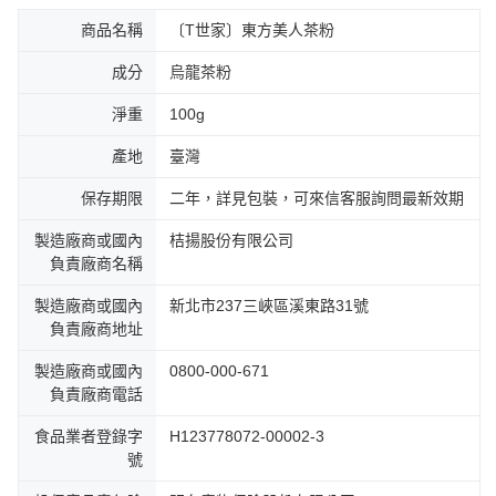
商品名稱
〔T世家〕東方美人茶粉
成分
烏龍茶粉
淨重
100g
產地
臺灣
保存期限
二年，詳見包裝，可來信客服詢問最新效期
製造廠商或國內
桔揚股份有限公司
負責廠商名稱
製造廠商或國內
新北市237三峽區溪東路31號
負責廠商地址
製造廠商或國內
0800-000-671
負責廠商電話
食品業者登錄字
H123778072-00002-3
號