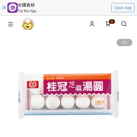
全國食材
Open App
Try the App
0
1
/
1