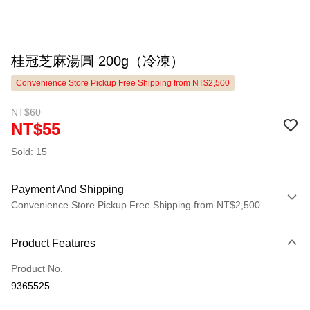
桂冠芝麻湯圓 200g（冷凍）
Convenience Store Pickup Free Shipping from NT$2,500
NT$60
NT$55
Sold: 15
Payment And Shipping
Convenience Store Pickup Free Shipping from NT$2,500
Payment Method
Product Features
Credit Card (Full Payment)
Product No.
LINE Pay
9365525
Apple Pay