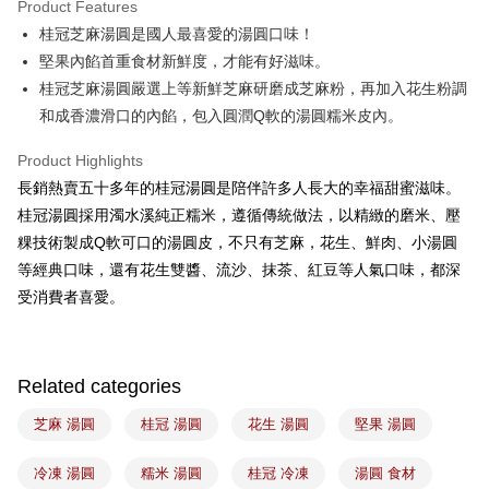
Product Features
Easy Wallet
桂冠芝麻湯圓是國人最喜愛的湯圓口味！
堅果內餡首重食材新鮮度，才能有好滋味。
Google Pay
桂冠芝麻湯圓嚴選上等新鮮芝麻研磨成芝麻粉，再加入花生粉調
Plus Pay
和成香濃滑口的內餡，包入圓潤Q軟的湯圓糯米皮內。
ATM Transfer
Product Highlights
長銷熱賣五十多年的桂冠湯圓是陪伴許多人長大的幸福甜蜜滋味。
Shipping Method
桂冠湯圓採用濁水溪純正糯米，遵循傳統做法，以精緻的磨米、壓
冷凍7-11取貨(5kg以內，尺寸不超過90cm)
粿技術製成Q軟可口的湯圓皮，不只有芝麻，花生、鮮肉、小湯圓
NT$200/order | Free shipping on orders of NT$2,500 or more
等經典口味，還有花生雙醬、流沙、抹茶、紅豆等人氣口味，都深
受消費者喜愛。
黑貓冷凍宅配-(限重20kg以下)
NT$200/order | Free shipping on orders of NT$2,500 or more
冷凍付款後門市自取
Related categories
Free shipping
芝麻 湯圓
桂冠 湯圓
花生 湯圓
堅果 湯圓
冷凍 湯圓
糯米 湯圓
桂冠 冷凍
湯圓 食材