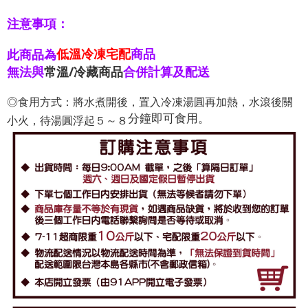
注意事項：
低溫冷凍宅配
商品
此商品為
無法與
常溫/冷藏商品
合併計算及配送
◎食用方式：將水煮開後，置入冷凍湯圓再加熱，水滾後關
分鐘即可食用。
小火，待湯圓浮起５～８