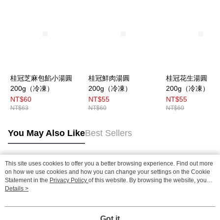
桂冠芝麻包餡小湯圓
桂冠鮮肉湯圓
桂冠花生湯圓
200g（冷凍）
200g（冷凍）
200g（冷凍）
NT$60
NT$55
NT$55
NT$63
NT$60
NT$60
You May Also Like
Best Sellers
This site uses cookies to offer you a better browsing experience. Find out more
Popular Tags
on how we use cookies and how you can change your settings on the Cookie
Statement in the
Privacy Policy
of this website. By browsing the website, you
agree to our use of cookies as described in our Cookie Statement.
Details >
Got it