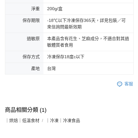
淨重
200g/盒
保存期限
-18℃以下冷凍保存365天，詳見包裝／可
來信詢問最新效期
過敏原
本產品含有花生、芝麻成分，不適合對其過
敏體質者食用
保存方式
冷凍保存18度c以下
產地
台灣
客服
商品相關分類 (1)
｜烘焙｜低溫食材
｜冷凍｜冷凍食品