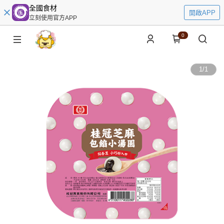
全國食材
開啟APP
立刻使用官方APP
0
1
/
1