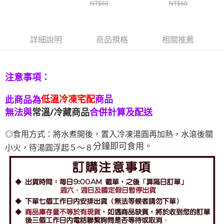
NT$60
NT$60
詳細說明
商品規格
相關推薦
注意事項：
低溫冷凍宅配
商品
此商品為
無法與
常溫/冷藏商品
合併計算及配送
◎食用方式：將水煮開後，置入冷凍湯圓再加熱，水滾後關
分鐘即可食用。
小火，待湯圓浮起５～８