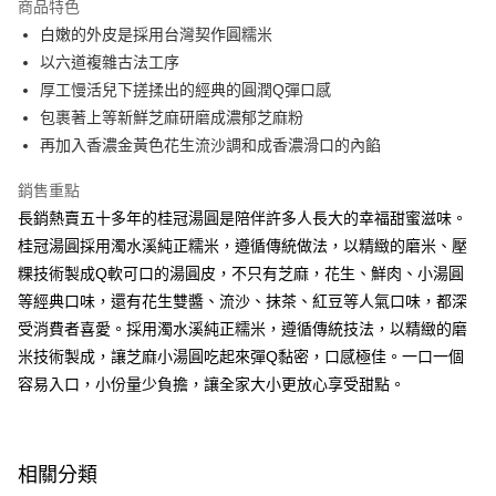
商品特色
悠遊付
白嫩的外皮是採用台灣契作圓糯米
以六道複雜古法工序
Google Pay
厚工慢活兒下搓揉出的經典的圓潤Q彈口感
全盈+PAY
包裹著上等新鮮芝麻研磨成濃郁芝麻粉
再加入香濃金黃色花生流沙調和成香濃滑口的內餡
ATM付款
銷售重點
運送方式
長銷熱賣五十多年的桂冠湯圓是陪伴許多人長大的幸福甜蜜滋味。
冷凍7-11取貨(5kg以內，尺寸不超過90cm)
桂冠湯圓採用濁水溪純正糯米，遵循傳統做法，以精緻的磨米、壓
每筆NT$200，滿NT$2,500(含以上)免運費
粿技術製成Q軟可口的湯圓皮，不只有芝麻，花生、鮮肉、小湯圓
等經典口味，還有花生雙醬、流沙、抹茶、紅豆等人氣口味，都深
黑貓冷凍宅配-(限重20kg以下)
受消費者喜愛。採用濁水溪純正糯米，遵循傳統技法，以精緻的磨
每筆NT$200，滿NT$2,500(含以上)免運費
米技術製成，讓芝麻小湯圓吃起來彈Q黏密，口感極佳。一口一個
冷凍付款後門市自取
容易入口，小份量少負擔，讓全家大小更放心享受甜點。
免運費
相關分類