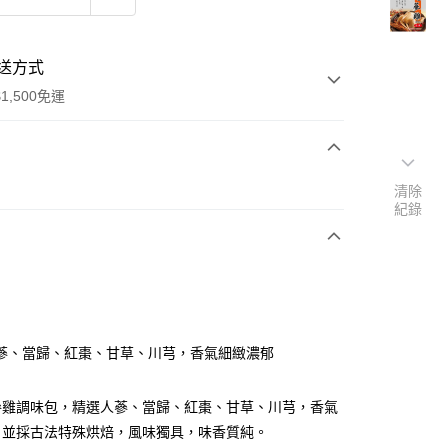
送方式
1,500免運
次付款
清除
紀錄
y
蔘、當歸、紅棗、甘草、川芎，香氣細緻濃郁
參雞調味包，精選人蔘、當歸、紅棗、甘草、川芎，香氣
，並採古法特殊烘焙，風味獨具，味香質純。