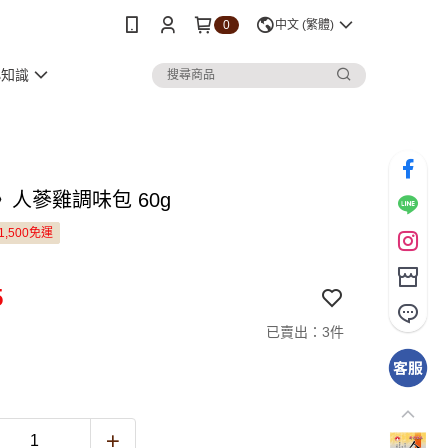
0
中文 (繁體)
小知識
》人蔘雞調味包 60g
1,500免運
5
已賣出：3件