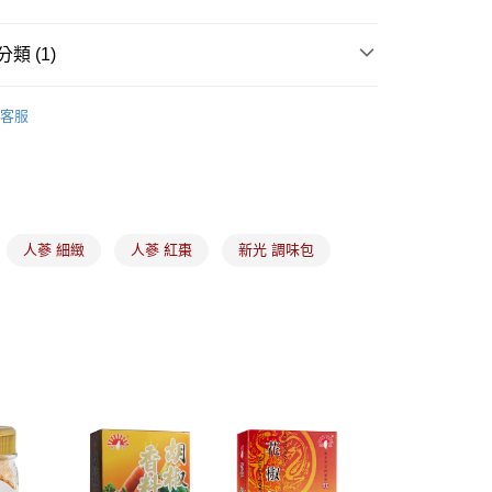
類 (1)
(5kg以內，尺寸不超過90cm)
00，滿NT$1,500(含以上)免運費
中西食材
｜新光洋菜｜香料區
客服
限重20kg以下)
00，滿NT$1,500(含以上)免運費
市自取
人蔘 細緻
人蔘 紅棗
新光 調味包