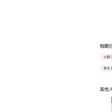
相關
火鍋 
新光 
其他