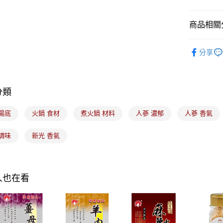
運送方式
商品相關分
7-11取貨
每筆NT$1
｜料理｜
分享
常溫宅配-(
每筆NT$1
分類
付款後門
免運費
湯底
火鍋 食材
煮火鍋 材料
人蔘 濃郁
人蔘 香氣
調味
新光 香氣
人也在看