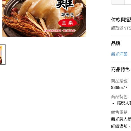
付款與運
超取滿NT$
付款方式
品牌
信用卡一
新光洋菜
LINE Pay
商品特色
Apple Pay
商品編號
悠遊付
9365577
商品特色
Google Pa
精選人
全盈+PAY
銷售重點
ATM付款
新光牌人
細緻濃郁