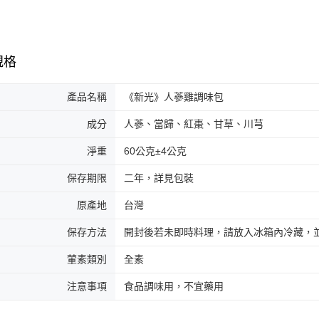
規格
產品名稱
《新光》人蔘雞調味包
成分
人蔘、當歸、紅棗、甘草、川芎
淨重
60公克±4公克
保存期限
二年，詳見包裝
原產地
台灣
保存方法
開封後若未即時料理，請放入冰箱內冷藏，
葷素類別
全素
注意事項
食品調味用，不宜藥用