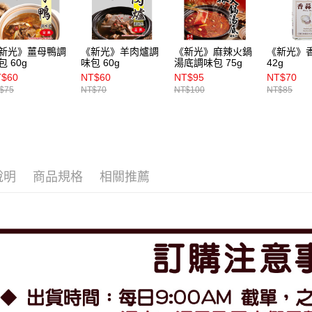
新光》薑母鴨調
《新光》羊肉爐調
《新光》麻辣火鍋
《新光》
包 60g
味包 60g
湯底調味包 75g
42g
T$60
NT$60
NT$95
NT$70
$75
NT$70
NT$100
NT$85
說明
商品規格
相關推薦