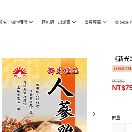
報名｜場地租借
麵包獅｜出爐表
會員專屬
✪ 烘焙
《新光
超取滿NT$
NT$85
NT$7
數量