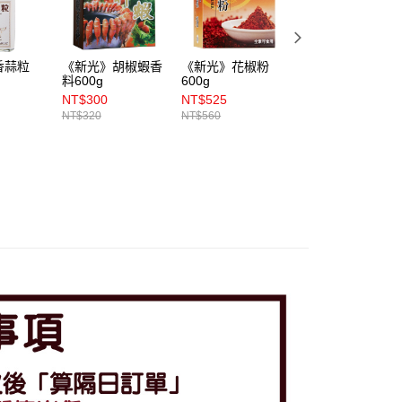
香蒜粒
《新光》胡椒蝦香
《新光》花椒粉
《新光》大汗不老
料600g
600g
養生火鍋湯底調味
包 75g
NT$300
NT$525
NT$80
NT$320
NT$560
NT$95