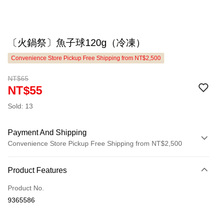
〔火鍋祭〕魚子球120g（冷凍）
Convenience Store Pickup Free Shipping from NT$2,500
NT$65
NT$55
Sold: 13
Payment And Shipping
Convenience Store Pickup Free Shipping from NT$2,500
Payment Method
Product Features
Credit Card (Full Payment)
Product No.
LINE Pay
9365586
Apple Pay