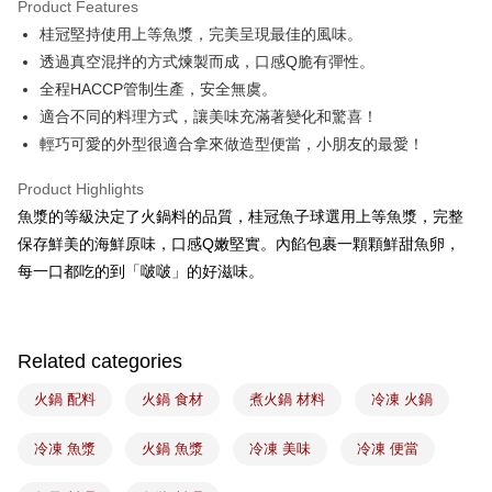
Product Features
Easy Wallet
桂冠堅持使用上等魚漿，完美呈現最佳的風味。
透過真空混拌的方式煉製而成，口感Q脆有彈性。
Google Pay
全程HACCP管制生產，安全無虞。
Plus Pay
適合不同的料理方式，讓美味充滿著變化和驚喜！
輕巧可愛的外型很適合拿來做造型便當，小朋友的最愛！
ATM Transfer
Product Highlights
Shipping Method
魚漿的等級決定了火鍋料的品質，桂冠魚子球選用上等魚漿，完整
冷凍7-11取貨(5kg以內，尺寸不超過90cm)
保存鮮美的海鮮原味，口感Q嫩堅實。內餡包裹一顆顆鮮甜魚卵，
NT$200/order | Free shipping on orders of NT$2,500 or more
每一口都吃的到「啵啵」的好滋味。
黑貓冷凍宅配-(限重20kg以下)
NT$200/order | Free shipping on orders of NT$2,500 or more
Related categories
冷凍付款後門市自取
火鍋 配料
火鍋 食材
煮火鍋 材料
冷凍 火鍋
Free shipping
冷凍 魚漿
火鍋 魚漿
冷凍 美味
冷凍 便當