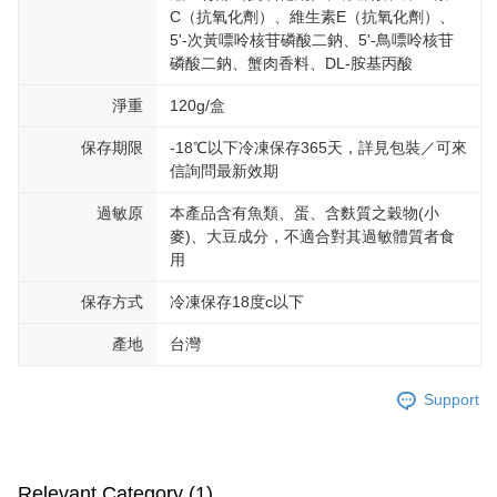
C（抗氧化劑）、維生素E（抗氧化劑）、
5'-次黃嘌呤核苷磷酸二鈉、5'-鳥嘌呤核苷
磷酸二鈉、蟹肉香料、DL-胺基丙酸
淨重
120g/盒
保存期限
-18℃以下冷凍保存365天，詳見包裝／可來
信詢問最新效期
過敏原
本產品含有魚類、蛋、含麩質之穀物(小
麥)、大豆成分，不適合對其過敏體質者食
用
保存方式
冷凍保存18度c以下
產地
台灣
Support
Relevant Category (1)