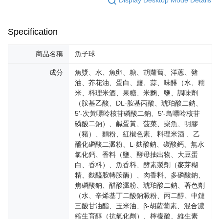
Display Desktop Mode Details
Specification
商品名稱
魚子球
成分
魚漿、水、魚卵、糖、胡蘿蔔、洋蔥、豬
油、芥花油、蛋白、鹽、蒜、味醂（水、糯
米、料理米酒、果糖、米麴、鹽、調味劑
（胺基乙酸、DL-胺基丙酸、琥珀酸二鈉、
5'-次黃嘌呤核苷磷酸二鈉、5'-鳥嘌呤核苷
磷酸二鈉）、鹹蛋黃、菠菜、柴魚、明膠
（豬）、麵粉、紅椒色素、料理米酒 、乙
醯化磷酸二澱粉、L-麩酸鈉、碳酸鈣、無水
氯化鈣、香料（鹽、酵母抽出物、大豆蛋
白、香料）、魚香料、酵素製劑（麥芽糊
精、麩醯胺轉胺酶）、肉香料、多磷酸鈉、
焦磷酸鈉、醋酸澱粉、琥珀酸二鈉、著色劑
（水、辛烯基丁二酸鈉澱粉、丙二醇、中鏈
三酸甘油酯、玉米油、β-胡蘿蔔素、混合濃
縮生育醇（抗氧化劑）、檸檬酸、維生素