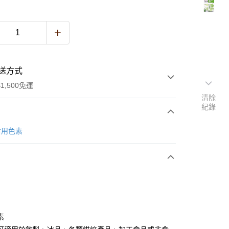
送方式
1,500免運
清除
紀錄
次付款
食用色素
y
素