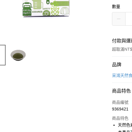
數量
付款與運
超取滿NT$
付款方式
品牌
信用卡一
采鴻天然
LINE Pay
商品特色
Apple Pay
商品編號
悠遊付
9369421
商品特色
Google Pa
天然色
全盈+PAY