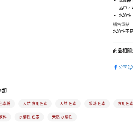
本產品
品中，
ATM付款
水溶性
銷售重點
運送方式
水溶性不易
7-11取貨
每筆NT$1
商品相關分
常溫宅配-(
｜烘焙｜
每筆NT$1
分享
付款後門
免運費
分類
 色素粉
天然 食用色素
天然 色素
采鴻 色素
食用色素
飲料
水溶性 色素
天然 水溶性