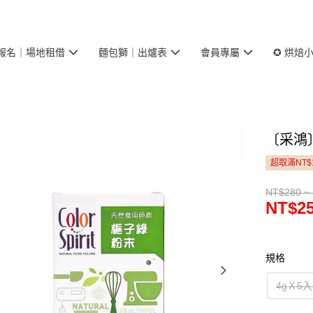
報名｜場地租借
麵包獅｜出爐表
會員專屬
✪ 烘焙
〔采鴻
超取滿NT$
NT$280 ~
NT$25
規格
4gＸ5