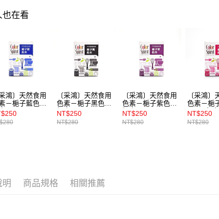
人也在看
采鴻〕天然食用
〔采鴻〕天然食用
〔采鴻〕天然食用
〔采鴻〕
素－梔子藍色素
色素－梔子黑色素
色素－梔子紫色素
色素－梔
末
粉末
粉末
（A）色
$250
NT$250
NT$250
NT$250
$280
NT$280
NT$280
NT$280
說明
商品規格
相關推薦