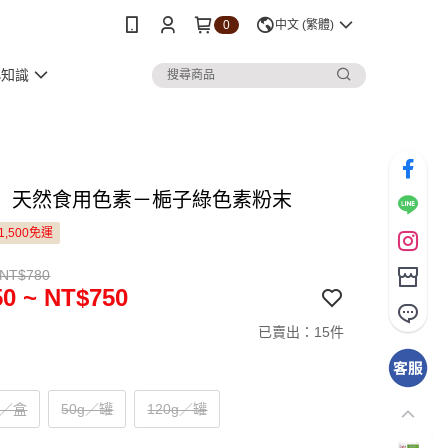
0
中文 (繁體)
小知識
〕天然食用色素－梔子綠色素粉末
1,500免運
 NT$780
0 ~ NT$750
已賣出：15件
入／盒
50g／罐
120g／罐