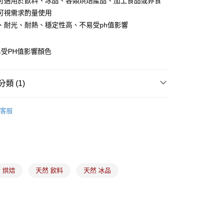
可適用於飲料、冰品、各類烘焙產品、加工食品或非食
可視需求酌量使用
、耐光、耐熱、穩定性高、不易受ph值影響
受PH值影響顏色
(5kg以內，尺寸不超過90cm)
00，滿NT$1,500(含以上)免運費
類 (1)
限重20kg以下)
食品添加物
食用色素｜天然色素粉
00，滿NT$1,500(含以上)免運費
客服
市自取
 烘焙
天然 飲料
天然 冰品