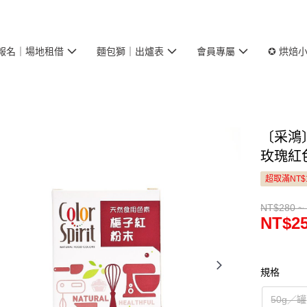
報名｜場地租借
麵包獅｜出爐表
會員專屬
✪ 烘焙
〔采鴻
玫瑰紅
超取滿NT$
NT$280 ~
NT$25
規格
50g／罐