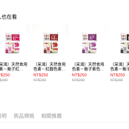
人也在看
采鴻〕天然食用
〔采鴻〕天然食用
〔采鴻〕天然食用
〔采鴻〕
素－梔子紅
色素－紅麴色素粉
色素－梔子紫色素
色素－梔
A）色素粉末
末
粉末
粉末
$250
NT$250
NT$250
NT$250
$280
NT$280
NT$280
NT$280
說明
商品規格
相關推薦