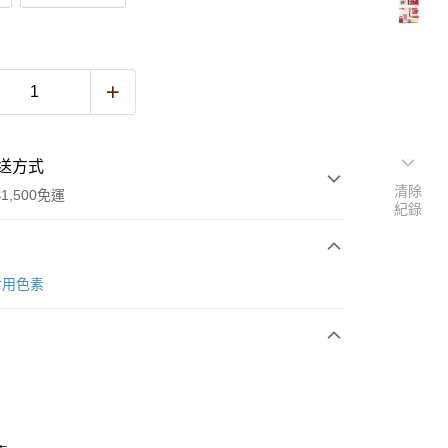
送方式
清除
1,500免運
紀錄
次付款
食用色素
y