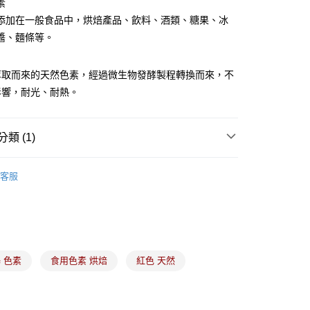
素
添加在一般食品中，烘焙產品、飲料、酒類、糖果、冰
醬、麵條等。
萃取而來的天然色素，經過微生物發酵製程轉換而來，不
影響，耐光、耐熱。
(5kg以內，尺寸不超過90cm)
00，滿NT$1,500(含以上)免運費
類 (1)
限重20kg以下)
食品添加物
食用色素｜天然色素粉
00，滿NT$1,500(含以上)免運費
客服
市自取
 色素
食用色素 烘焙
紅色 天然