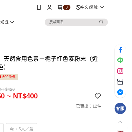
0
中文 (繁體)
小知識
〕天然食用色素－梔子紅色素粉末（近
色）
1,500免運
 NT$420
0 ~ NT$400
已賣出：12件
4gｘ5入／盒