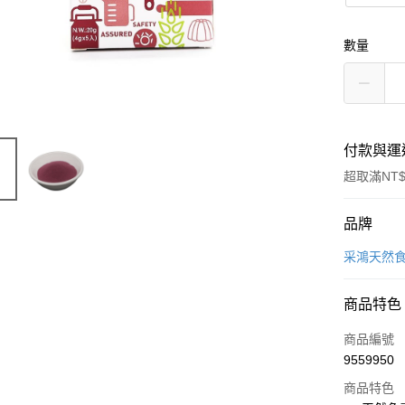
數量
付款與運
超取滿NT$
付款方式
品牌
信用卡一
采鴻天然
LINE Pay
商品特色
Apple Pay
商品編號
悠遊付
9559950
商品特色
Google Pa