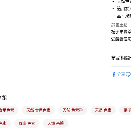
天然色
全盈+PAY
適用於
品、果
ATM付款
銷售重點
梔子果實
運送方式
受酸鹼值
7-11取貨
每筆NT$1
商品相關分
常溫宅配-(
｜烘焙｜
每筆NT$1
分享
付款後門
免運費
分類
 食用色素
天然 食用色素
天然 色素粉
天然 色素
采鴻
色素
玫瑰 色素
天然 果醬