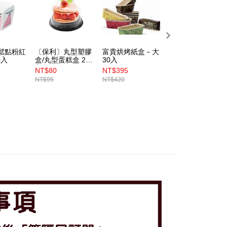
輕鬆點粉紅
〔保利〕丸型塑膠
富貴烘烤紙盒－大
〔焙優佳〕氣炸鍋
0入
盒/丸型蛋糕盒 20
30入
專用圓形紙烤模
入
50入
NT$80
NT$395
NT$100
NT$95
NT$420
NT$120