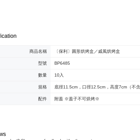
ication
商品名稱
〔保利〕圓形烘烤盒／戚風烘烤盒
型號
BP6485
數量
10入
規格
底徑11.5cm，口徑12.5cm，高度7cm（不
配件
附蓋 ※蓋子不可烘烤※
ws