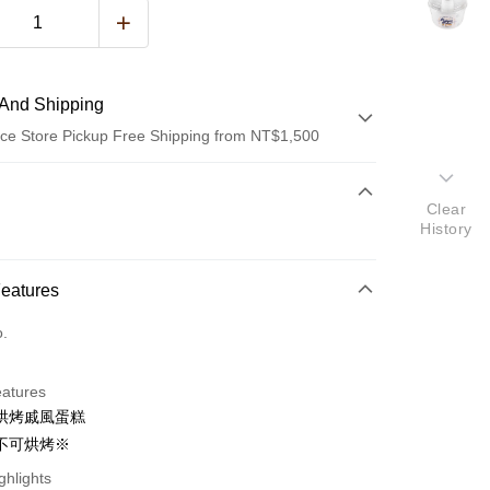
And Shipping
ce Store Pickup Free Shipping from NT$1,500
 Method
Clear
d (Full Payment)
History
Features
o.
t
y
eatures
烘烤戚風蛋糕
不可烘烤※
fer
ghlights