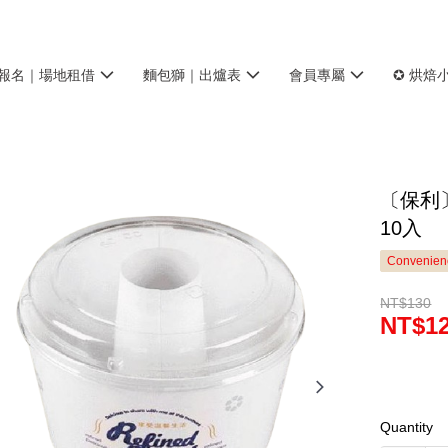
報名｜場地租借
麵包獅｜出爐表
會員專屬
✪ 烘焙
〔保利
10入
Convenienc
NT$130
NT$1
Quantity