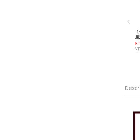
〔
圓
（
NT
NT
Descr