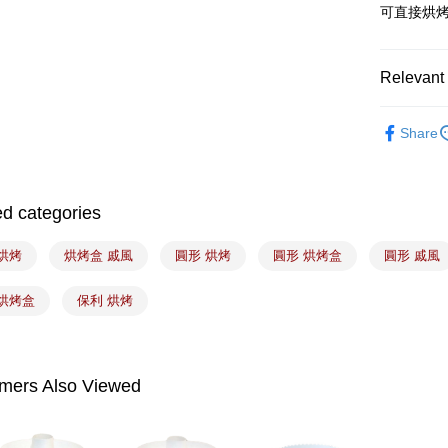
可直接烘
Shipping
Relevant 
7-11取貨
NT$100/ord
｜烘焙｜
Share
常溫宅配-(
NT$100/ord
付款後門
ed categories
Free shipp
烘烤
烘烤盒 戚風
圓形 烘烤
圓形 烘烤盒
圓形 戚風
 烘烤盒
保利 烘烤
mers Also Viewed