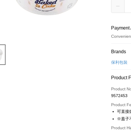
Payment 
Convenien
Payment
Brands
Credit Car
保利包裝
LINE Pay
Product 
Apple Pay
Product N
Easy Walle
9572453
Google Pa
Product F
可直接
Plus Pay
※蓋子
ATM Trans
Product Hi