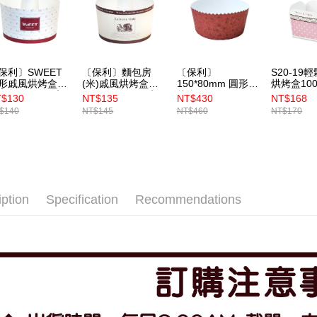
保利〕SWEET
〔保利〕麵包房
〔保利〕
S20-19
形戚風烘烤盒
(米)戚風烘烤盒
150*80mm 圓形烘
烘烤盒10
BP6435）10入
（BP6434）10入
烤盒（6463）50
$130
NT$135
NT$430
NT$168
入
$140
NT$145
NT$460
NT$170
iption
Specification
Recommendations