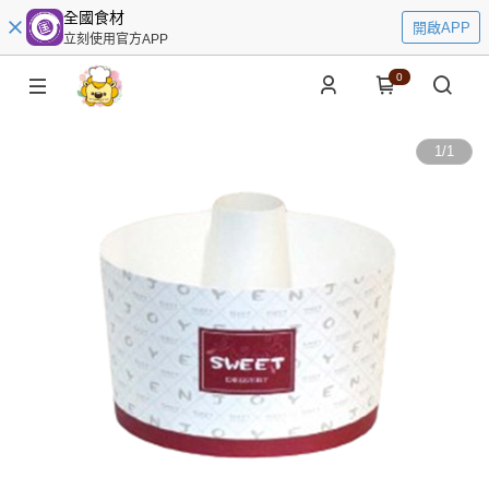
全國食材
開啟APP
立刻使用官方APP
0
1
/
1