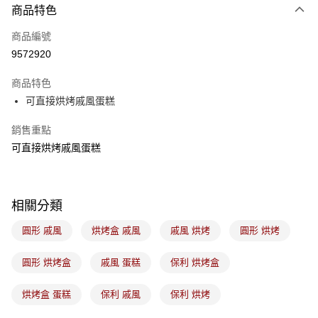
商品特色
Apple Pay
商品編號
悠遊付
9572920
Google Pay
商品特色
全盈+PAY
可直接烘烤戚風蛋糕
ATM付款
銷售重點
可直接烘烤戚風蛋糕
運送方式
7-11取貨(5kg以內，尺寸不超過90cm)
每筆NT$100，滿NT$1,500(含以上)免運費
相關分類
常溫宅配-(限重20kg以下)
圓形 戚風
烘烤盒 戚風
戚風 烘烤
圓形 烘烤
每筆NT$100，滿NT$1,500(含以上)免運費
圓形 烘烤盒
戚風 蛋糕
保利 烘烤盒
付款後門市自取
免運費
烘烤盒 蛋糕
保利 戚風
保利 烘烤