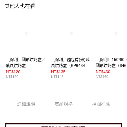
其他人也在看
〔保利〕圓形烘烤盒／
〔保利〕麵包房(米)戚
〔保利〕150*80
戚風烘烤盒
風烘烤盒（BP6434）
圓形烘烤盒（646
（BP6485）10入
10入
50入
NT$120
NT$135
NT$430
NT$130
NT$145
NT$460
詳細說明
商品規格
相關推薦