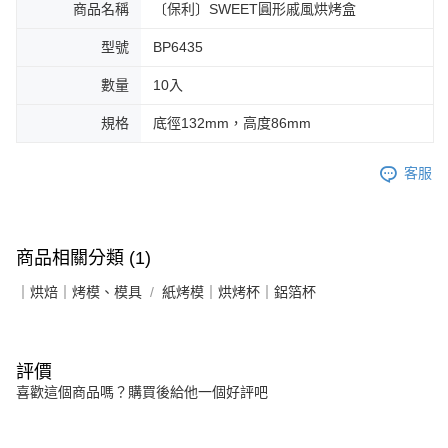
商品名稱
〔保利〕SWEET圓形戚風烘烤盒
型號
BP6435
數量
10入
規格
底徑132mm，高度86mm
客服
商品相關分類 (1)
｜烘焙｜烤模、模具
紙烤模｜烘烤杯｜鋁箔杯
評價
喜歡這個商品嗎？購買後給他一個好評吧