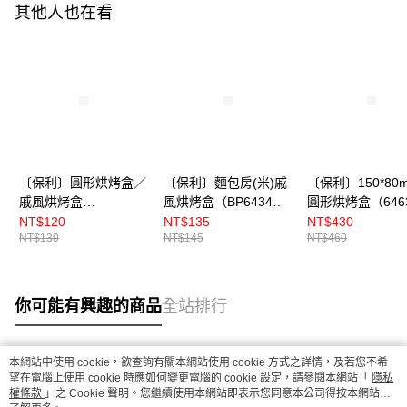
其他人也在看
〔保利〕圓形烘烤盒／
〔保利〕麵包房(米)戚
〔保利〕150*80
戚風烘烤盒
風烘烤盒（BP6434）
圓形烘烤盒（646
（BP6485）10入
10入
50入
NT$120
NT$135
NT$430
NT$130
NT$145
NT$460
你可能有興趣的商品
全站排行
本網站中使用 cookie，欲查詢有關本網站使用 cookie 方式之詳情，及若您不希
熱門標籤
望在電腦上使用 cookie 時應如何變更電腦的 cookie 設定，請參閱本網站「
隱私
權條款
」之 Cookie 聲明。您繼續使用本網站即表示您同意本公司得按本網站使