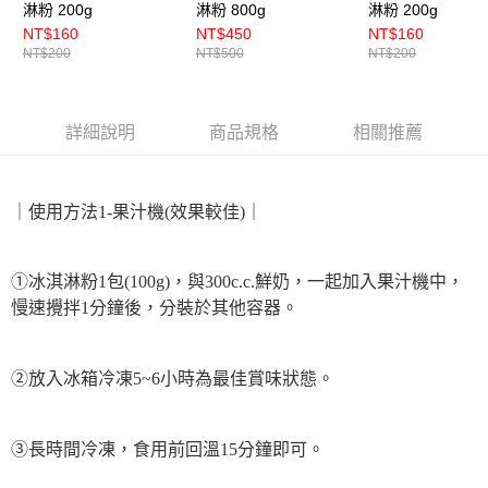
淋粉 200g
淋粉 800g
淋粉 200g
NT$160
NT$450
NT$160
NT$200
NT$500
NT$200
詳細說明
商品規格
相關推薦
｜使用方法1-果汁機(效果較佳)｜
①冰淇淋粉1包(100g)，與300c.c.鮮奶，一起加入果汁機中，
慢速攪拌1分鐘後，分裝於其他容器。
②放入冰箱冷凍5~6小時為最佳賞味狀態。
③長時間冷凍，食用前回溫15分鐘即可。