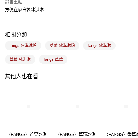
銷售重點
悠遊付
方便在家自製冰淇淋
Google Pay
全盈+PAY
相關分類
ATM付款
fangs 冰淇淋粉
草莓 冰淇淋粉
fangs 冰淇淋
運送方式
草莓 冰淇淋
fangs 草莓
7-11取貨(5kg以內，尺寸不超過90cm)
每筆NT$100，滿NT$1,500(含以上)免運費
其他人也在看
常溫宅配-(限重20kg以下)
每筆NT$100，滿NT$1,500(含以上)免運費
付款後門市自取
免運費
〈FANGS〉芒果冰淇
〈FANGS〉草莓冰淇
〈FANGS〉香草