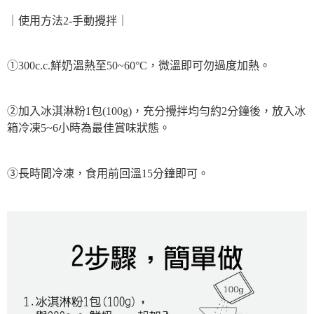
｜使用方法2-手動攪拌｜
①300c.c.鮮奶溫熱至50~60°C，微溫即可勿過度加熱。
②加入冰淇淋粉1包(100g)，充分攪拌均勻約2分鐘後，放入冰
箱冷凍5~6小時為最佳賞味狀態。
③長時間冷凍，食用前回溫15分鐘即可。