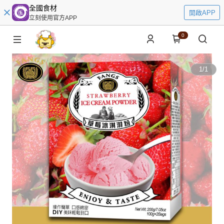
全國食材
開啟APP
立刻使用官方APP
0
1
/
1