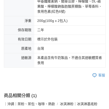
甲基纖維素納、關華豆膠、檸檬酸、DL-蘋
果酸、檸檬酸鈉脂肪酸蔗糖酯、草莓香料、
食用色素(紅色6號)
淨重
200g(100g x 2包入)
保存期限
二年
有效日期
標示於外包裝
原產地
台灣
過敏源
本產品含有牛奶製品，不適合其過敏體質者
食用
客服
商品相關分類 (1)
｜沖調｜茶粉、茶包、咖啡、熱飲
冰淇淋粉｜冰淇淋基底粉