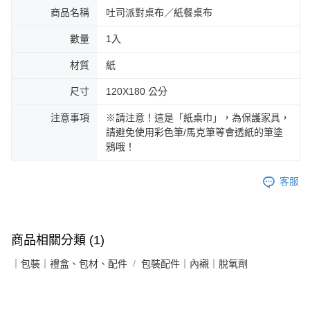
商品名稱
吐司派對桌布／紙餐桌布
數量
1入
材質
紙
尺寸
120X180 公分
注意事項
※請注意！這是「紙桌巾」，為保護家具，
請避免使用彩色筆/馬克筆等會透紙的筆塗
鴉哦！
客服
商品相關分類 (1)
｜包裝｜禮盒、包材、配件
包裝配件｜內襯｜脫氧劑