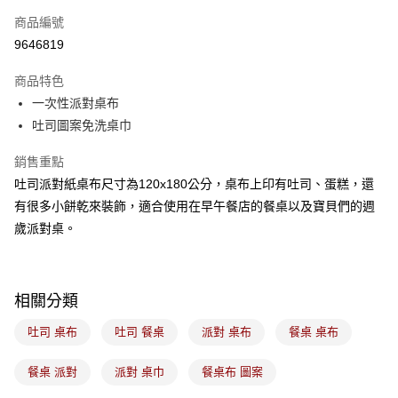
商品編號
悠遊付
9646819
Google Pay
商品特色
全盈+PAY
一次性派對桌布
ATM付款
吐司圖案免洗桌巾
銷售重點
運送方式
吐司派對紙桌布尺寸為120x180公分，桌布上印有吐司、蛋糕，還
7-11取貨(5kg以內，尺寸不超過90cm)
有很多小餅乾來裝飾，適合使用在早午餐店的餐桌以及寶貝們的週
每筆NT$100，滿NT$1,500(含以上)免運費
歲派對桌。
常溫宅配-(限重20kg以下)
每筆NT$100，滿NT$1,500(含以上)免運費
相關分類
付款後門市自取
免運費
吐司 桌布
吐司 餐桌
派對 桌布
餐桌 桌布
餐桌 派對
派對 桌巾
餐桌布 圖案