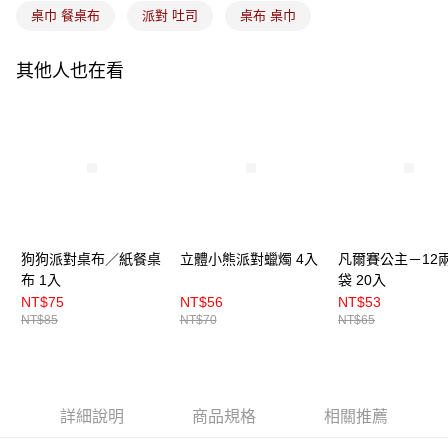
桌巾 餐桌布
派對 吐司
桌布 桌巾
其他人也在看
狗狗派對桌布／紙餐桌
立體小熊派對蠟燭 4入
凡爾賽公主－12
布 1入
袋 20入
NT$75
NT$56
NT$53
NT$85
NT$70
NT$65
詳細說明
商品規格
相關推薦