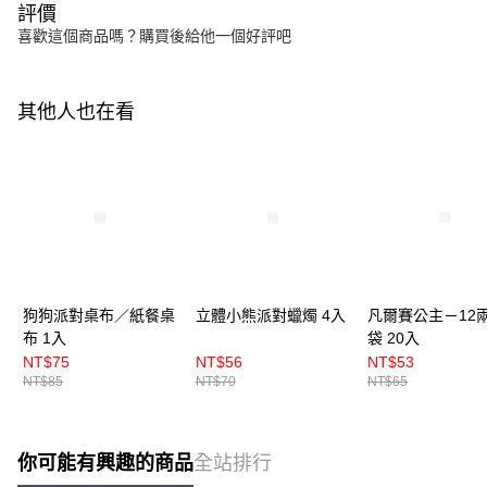
評價
喜歡這個商品嗎？購買後給他一個好評吧
其他人也在看
狗狗派對桌布／紙餐桌
立體小熊派對蠟燭 4入
凡爾賽公主－12
布 1入
袋 20入
NT$75
NT$56
NT$53
NT$85
NT$70
NT$65
你可能有興趣的商品
全站排行