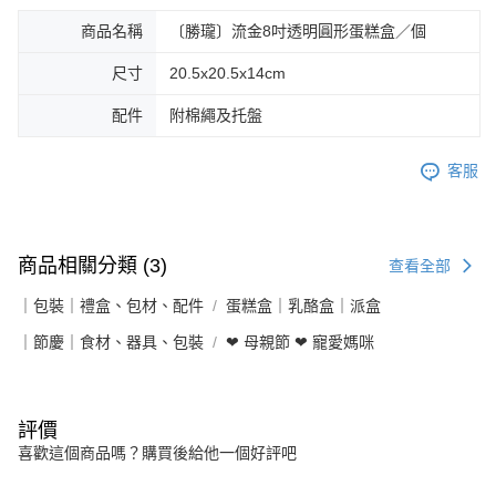
商品名稱
〔勝瓏〕流金8吋透明圓形蛋糕盒／個
尺寸
20.5x20.5x14cm
配件
附棉繩及托盤
客服
商品相關分類 (3)
查看全部
｜包裝｜禮盒、包材、配件
蛋糕盒｜乳酪盒｜派盒
｜節慶｜食材、器具、包裝
❤ 母親節 ❤ 寵愛媽咪
評價
喜歡這個商品嗎？購買後給他一個好評吧