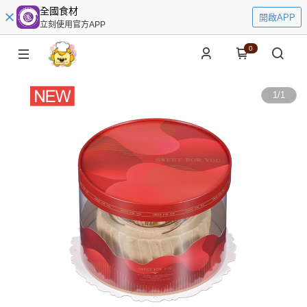
全國食材
開啟APP
立刻使用官方APP
0
1
/
1