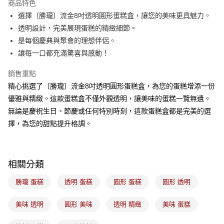
商品特色
悠遊付
選擇〔勝瓏〕流金8吋透明圓形蛋糕盒，讓您的美味更具魅力。
透明設計，完美展現蛋糕的精緻細節。
Google Pay
是每個慶典與聚會的理想伴侶。
全盈+PAY
讓每一口都充滿驚喜與感動！
ATM付款
銷售重點
精心挑選了〔勝瓏〕流金8吋透明圓形蛋糕盒，為您的蛋糕增添一份
運送方式
優雅與精緻。這款蛋糕盒不僅外觀透明，讓美味的蛋糕一覽無遺。
常溫宅配-(限重20kg以下)
無論是慶祝生日、節慶或任何特別時刻，這款蛋糕盒都是完美的選
每筆NT$100，滿NT$1,500(含以上)免運費
擇，為您的甜點提升格調。
付款後門市自取
免運費
相關分類
勝瓏 蛋糕
透明 蛋糕
圓形 蛋糕
圓形 透明
美味 透明
圓形 美味
透明 精緻
美味 蛋糕