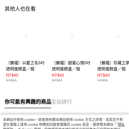
其他人也在看
〔勝瓏〕以愛之名5吋
〔勝瓏〕甜蜜心情5吋
〔勝瓏〕珍藏之夢
透明蛋糕盒／個
透明蛋糕盒／個
透明蛋糕盒／個
NT$40
NT$40
NT$40
NT$55
NT$55
NT$55
你可能有興趣的商品
全站排行
本網站中使用 cookie，欲查詢有關本網站使用 cookie 方式之詳情，及若您不希
熱門標籤
望在電腦上使用 cookie 時應如何變更電腦的 cookie 設定，請參閱本網站「
隱私